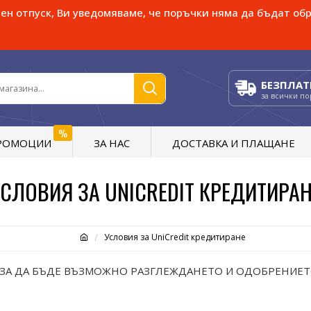
н отпуск, Ви уведомяваме, че поръчки няма да бъдат обр
БЕЗПЛАТ
за всички п
%
РОМОЦИИ
ЗА НАС
ДОСТАВКА И ПЛАЩАНЕ
СЛОВИЯ ЗА UNICREDIT КРЕДИТИРА
Условия за UniCredit кредитиране
, ЗА ДА БЪДЕ ВЪЗМОЖНО РАЗГЛЕЖДАНЕТО И ОДОБРЕНИЕ