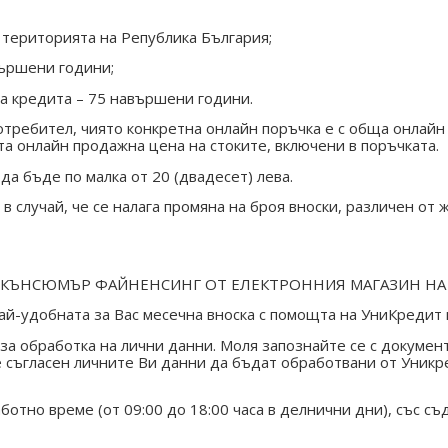
 територията на Република България;
вършени години;
на кредита – 75 навършени години.
требител, чиято конкретна онлайн поръчка е с обща онлайн ц
та онлайн продажна цена на стоките, включени в поръчката.
а бъде по малка от 20 (двадесет) лева.
случай, че се налага промяна на броя вноски, различен от ж
 КЪНСЮМЪР ФАЙНЕНСИНГ ОТ ЕЛЕКТРОННИЯ МАГАЗИН НА 
най-удобната за Вас месечна вноска с помощта на УниКредит 
 за обработка на лични данни. Моля запознайте се с докумен
те съгласен личните Ви данни да бъдат обработвани от Уник
ботно време (от 09:00 до 18:00 часа в делнични дни), със с