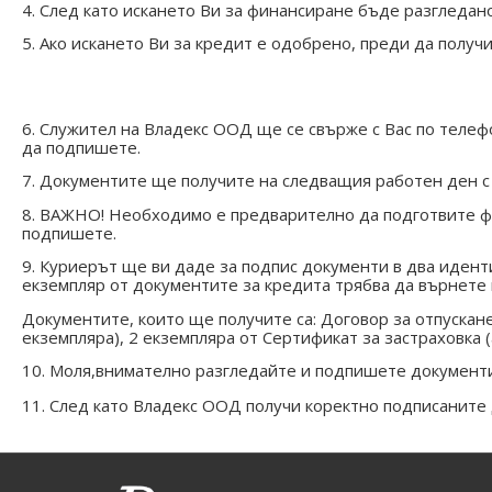
4. След като искането Ви за финансиране бъде разгледан
5. Ако искането Ви за кредит е одобрено, преди да получ
6. Служител на Владекс ООД ще се свърже с Вас по телеф
да подпишете.
7. Документите ще получите на следващия работен ден с
8. ВАЖНО! Необходимо е предварително да подготвите фот
подпишете.
9. Куриерът ще ви даде за подпис документи в два иденти
екземпляр от документите за кредита трябва да върнете 
Документите, които ще получите са: Договор за отпускане
екземпляра), 2 екземпляра от Сертификат за застраховка 
10. Моля,внимателно разгледайте и подпишете документит
11. След като Владекс ООД получи коректно подписаните 