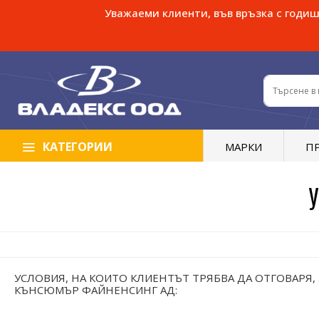
Уважаеми клиенти, във връзка с годише
КАТЕГОРИИ
МАРКИ
П
У
УСЛОВИЯ, НА КОИТО КЛИЕНТЪТ ТРЯБВА ДА ОТГОВАРЯ
КЪНСЮМЪР ФАЙНЕНСИНГ АД: