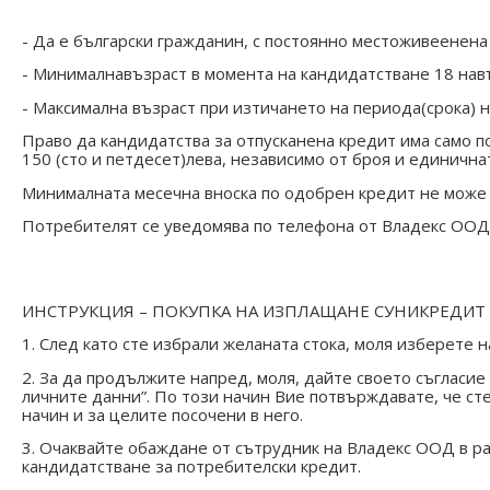
- Да е български гражданин, с постоянно местоживеенена
- Минималнавъзраст в момента на кандидатстване 18 на
- Максимална възраст при изтичането на периода(срока) 
Право да кандидатства за отпусканена кредит има само по
150 (сто и петдесет)лева, независимо от броя и единична
Минималната месечна вноска по одобрен кредит не може д
Потребителят се уведомява по телефона от Владекс ООД в 
​ИНСТРУКЦИЯ – ПОКУПКА НА ИЗПЛАЩАНЕ СУНИКРЕДИТ
1. След като сте избрали желаната стока, моля изберете 
2. За да продължите напред, моля, дайте своето съгласие
личните данни”. По този начин Вие потвърждавате, че с
начин и за целите посочени в него.
3. Очаквайте обаждане от сътрудник на Владекс ООД в ра
кандидатстване за потребителски кредит.