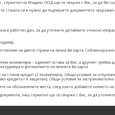
о , служител на Владекс ООД ще се свърже с Вас, за да Ви 
ите стоката си е нужно да подпишете документите свързани с
она в работен ден, за да уточните детайлите относно изпра
 куриер.
окопие на двете страни на лична Ви карта. Собсвеноръчно т
чни екземпляра – единият остава за Вас, а другият трябва 
на куриера и фотокопието на личната Ви карта.
 на стоков кредит (2 екземпляра), Общи условия за отпускане
(ако кредитът е защитен); Общи условия за застрахователна 
е на обозначените места, след което добавете копието на 
документи, наш служител ще се свърже с Вас, за да уточните