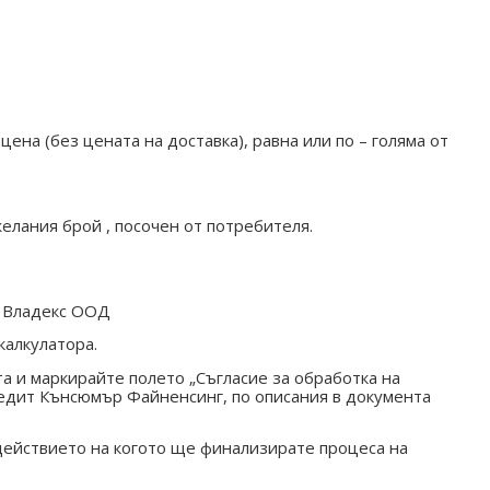
ена (без цената на доставка), равна или по – голяма от
елания брой , посочен от потребителя.
Владекс ООД
калкулатора.
та и маркирайте полето „Съгласие за обработка на
редит Кънсюмър Файненсинг, по описания в документа
ъдействието на когото ще финализирате процеса на