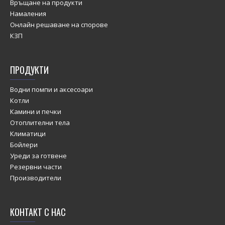
Връщане на продукти
Намаления
Онлайн решаване на спорове
КЗП
ПРОДУКТИ
Водни помпи и аксесоари
Котли
Камини и печки
Отоплителни тела
Климатици
Бойлери
Уреди за готвене
Резервни части
Производители
КОНТАКТ С НАС