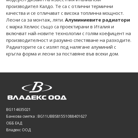
производител Калдо. Те са с отлични термични
качества и се отличават с висока топлинна мощност.
Лесни са за монтаж, ляти.
Алуминиевите радиатори
с марка Хелиос също са проектирани в Италия и
включват най-новите технологии с голям коефицент на
производителност и разумно спестяване на разходите.
Радиаторите са с излят под налягане алуминий с
кръгла форма и лесни за поставяне във всеки дом.
BG114635021
Банкова сметка : BG11UBBS81551088401627
ОББ ЕАД
Владекс ООД