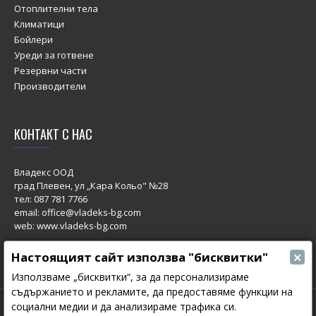
Отоплителни тела
Климатици
Бойлери
Уреди за готвене
Резервни части
Производители
КОНТАКТ С НАС
Владекс ООД
град Плевен, ул „Кара Кольо" №28
тел:
087 781 7766
email: office@vladeks-bg.com
web: www.vladeks-bg.com
×
Настоящият сайт използва "бисквитки"
Използваме „бисквитки“, за да персонализираме
съдържанието и рекламите, да предоставяме функции на
социални медии и да анализираме трафика си.
© 2023 All Rights Reserved.