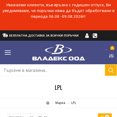
Уважаеми клиенти, във връзка с годишен отпуск, Ви
уведомяваме, че поръчки няма да бъдат обработвани в
периода 06.08 -09.08.2026г!
БЕЗПЛАТНА ДОСТАВКА ЗА ВСИЧКИ ПОРЪЧКИ
0
LPL
Марка
LPL