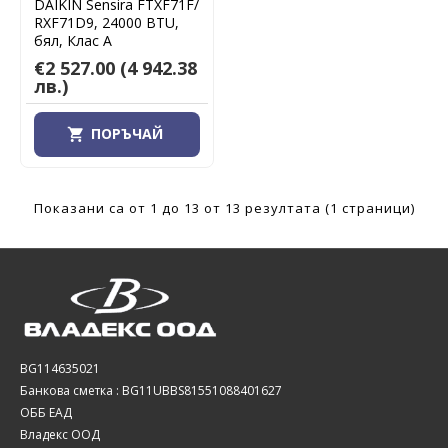
DAIKIN Sensira FTXF71F/
RXF71D9, 24000 BTU,
бял, Клас А
€2 527.00
(4 942.38
лв.)
ПОРЪЧАЙ
Показани са от 1 до 13 от 13 резултата (1 страници)
BG114635021
Банкова сметка : BG11UBBS81551088401627
ОББ ЕАД
Владекс ООД