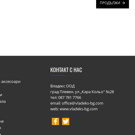
ПРОДЪЛЖИ
КОНТАКТ С НАС
 аксесоари
Владекс ООД
град Плевен, ул „Кара Кольо" №28
ки
тел:
087 781 7766
ела
email: office@vladeks-bg.com
web: www.vladeks-bg.com
не
и
и