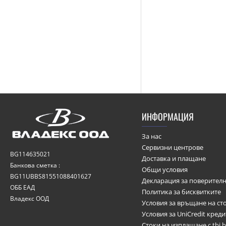
ИНФОРМАЦИЯ
За нас
Сервизни центрове
BG114635021
Доставка и плащане
Банкова сметка :
Общи условия
BG11UBBS81551088401627
Декларация за поверителн
ОББ ЕАД
Политика за бисквитките
Владекс ООД
Условия за връщане на ст
Условия за UniCredit кред
Стоки на изплащане с tbi 