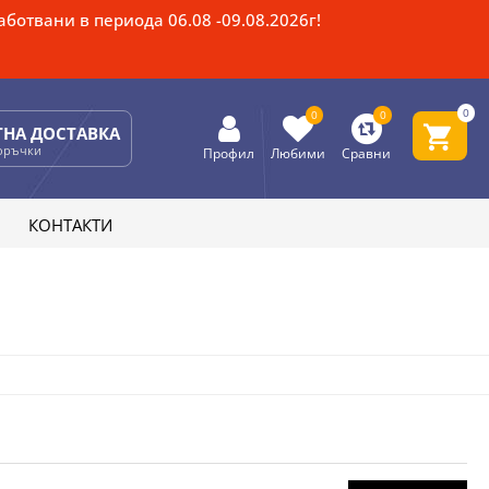
ботвани в периода 06.08 -09.08.2026г!
0
0
0
ТНА ДОСТАВКА
поръчки
Профил
Любими
Сравни
КОНТАКТИ