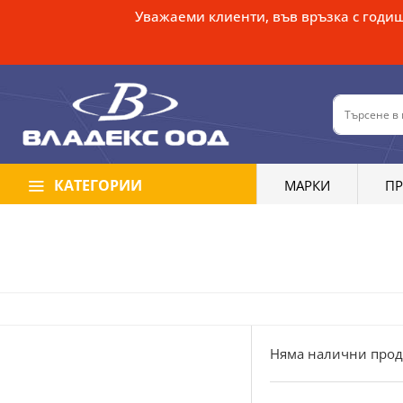
Уважаеми клиенти, във връзка с годиш
КАТЕГОРИИ
МАРКИ
П
Няма налични прод