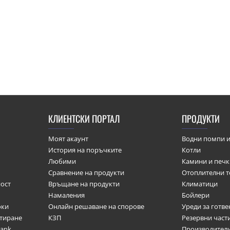
КЛИЕНТСКИ ПОРТАЛ
ПРОДУКТИ
Моят акаунт
Водни помпи и
История на поръчките
Котли
Любими
Камини и печ
Сравнение на продукти
Отоплителни т
ост
Връщане на продукти
Климатици
Намаления
Бойлери
оки
Онлайн решаване на спорове
Уреди за готве
итиране
КЗП
Резервни част
bank
Производител