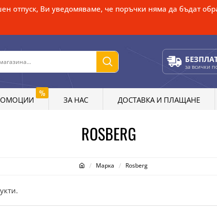
ен отпуск, Ви уведомяваме, че поръчки няма да бъдат обра
БЕЗПЛА
за всички 
%
РОМОЦИИ
ЗА НАС
ДОСТАВКА И ПЛАЩАНЕ
ROSBERG
Марка
Rosberg
укти.