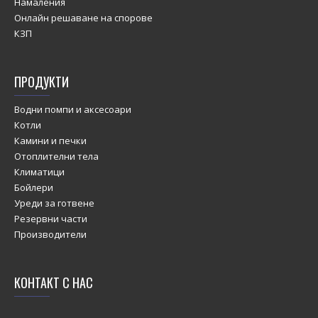
Намаления
Онлайн решаване на спорове
КЗП
ПРОДУКТИ
Водни помпи и аксесоари
Котли
Камини и печки
Отоплителни тела
Климатици
Бойлери
Уреди за готвене
Резервни части
Производители
КОНТАКТ С НАС