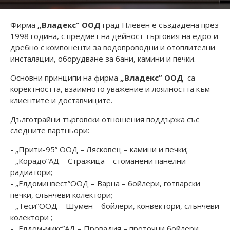
Фирма
„Владекс” ООД
град Плевен е създадена през
1998 година, с предмет на дейност търговия на едро и
дребно с компоненти за водопроводни и отоплителни
инсталации, оборудване за бани, камини и печки.
Основни принципи на фирма
„Владекс” ООД
са
коректността, взаимното уважение и лоялността към
клиентите и доставчиците.
Дълготрайни търговски отношения поддържа със
следните партньори:
- „Прити-95” ООД – Лясковец – камини и печки;
- „Корадо”АД – Стражица – стоманени панелни
радиатори;
- „Елдоминвест”ООД – Варна – бойлери, готварски
печки, слънчеви колектори;
- „Теси”ООД – Шумен – бойлери, конвектори, слънчеви
колектори ;
- „Елдом-микс”АД – Провадия – проточни бойлери,