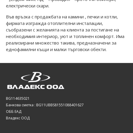
електрически скари.
Във връзка с продажбата на камини , печки и котли,
фирмата изгражда отоплителни инсталации,
съобразени с желанията на клиента за постигане на
необходимия интериор, уют и топлинен комфорт. Има
реализирани множество такива, предназначени за
еднофамилни къщи и малки търговски обекти.
BG114635021
Банкова сметка : BG11UBBS81551088401627
ОББ ЕАД
Владекс ООД