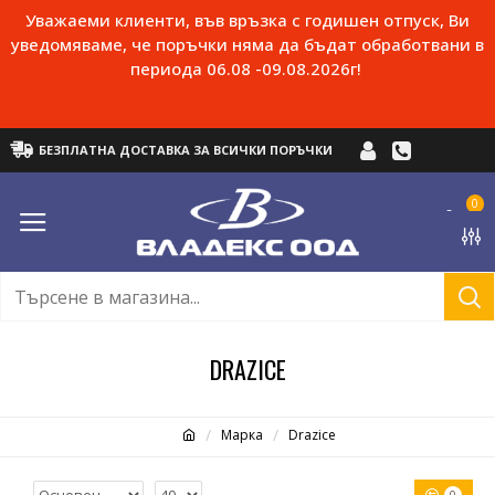
Уважаеми клиенти, във връзка с годишен отпуск, Ви
уведомяваме, че поръчки няма да бъдат обработвани в
периода 06.08 -09.08.2026г!
БЕЗПЛАТНА ДОСТАВКА ЗА ВСИЧКИ ПОРЪЧКИ
0
DRAZICE
Марка
Drazice