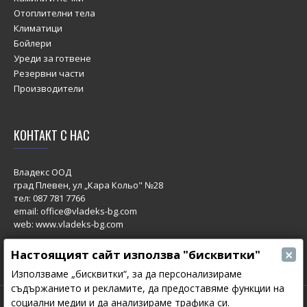
Отоплителни тела
Климатици
Бойлери
Уреди за готвене
Резервни части
Производители
КОНТАКТ С НАС
Владекс ООД
град Плевен, ул „Кара Кольо" №28
тел:
087 781 7766
email: office@vladeks-bg.com
web: www.vladeks-bg.com
×
Настоящият сайт използва "бисквитки"
Използваме „бисквитки“, за да персонализираме
съдържанието и рекламите, да предоставяме функции на
социални медии и да анализираме трафика си.
© 2023 All Rights Reserved.