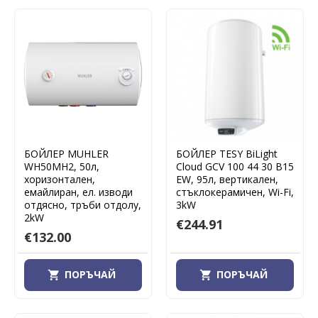
БОЙЛЕР MUHLER
БОЙЛЕР TESY BiLight
WH50MH2, 50л,
Cloud GCV 100 44 30 B15
хоризонтален,
EW, 95л, вертикален,
емайлиран, ел. изводи
стъклокерамичен, Wi-Fi,
отдясно, тръби отдолу,
3kW
2kW
€244.91
€132.00
ПОРЪЧАЙ
ПОРЪЧАЙ