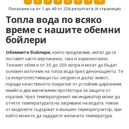
Показани са от 1 до 40 от 226 резултата (6 страници)
Топла вода по всяко
време с нашите обемни
бойлери
Обемните бойлери
, които предлагаме, могат да се
поставят както вертикално, така и хоризонтално.
Техният обем е от 30 до 200 литра и могат да бъдат
основен източник на топла вода през денонощието. Те
са енергоспестяващи със сигурен и дълъг живот,
поради качественото покритие от устойчив циркониев
емайл и два магнезиеви протектора за защита от
корозия. Чрез температурният им индикатор може да
отчете температурата на загряване на водата. Някои
от моделите съдържат и външен терморегулатор, при
който можете да зададете желаната температура.