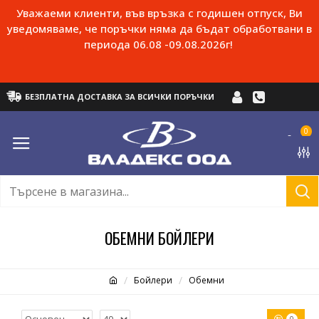
Уважаеми клиенти, във връзка с годишен отпуск, Ви
уведомяваме, че поръчки няма да бъдат обработвани в
периода 06.08 -09.08.2026г!
БЕЗПЛАТНА ДОСТАВКА ЗА ВСИЧКИ ПОРЪЧКИ
0
ОБЕМНИ БОЙЛЕРИ
Бойлери
Обемни