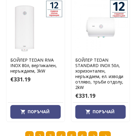
БОЙЛЕР TEDAN RIVA
БОЙЛЕР TEDAN
INOX 80л, вертикален,
STANDARD INOX 50л,
неръждаем, 3kW
хоризонтален,
неръждаем, ел. изводи
€331.19
отляво, тръби отдолу,
2kW
€331.19
ПОРЪЧАЙ
ПОРЪЧАЙ
1
2
3
4
5
6