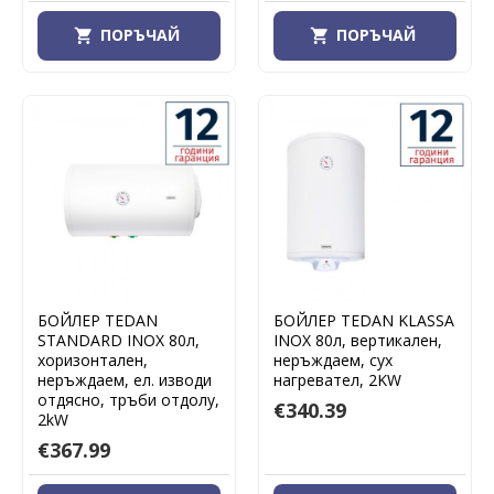
ПОРЪЧАЙ
ПОРЪЧАЙ
БОЙЛЕР TEDAN
БОЙЛЕР TEDAN KLASSA
STANDARD INOX 80л,
INOX 80л, вертикален,
хоризонтален,
неръждаем, сух
неръждаем, ел. изводи
нагревател, 2KW
отдясно, тръби отдолу,
€340.39
2kW
€367.99