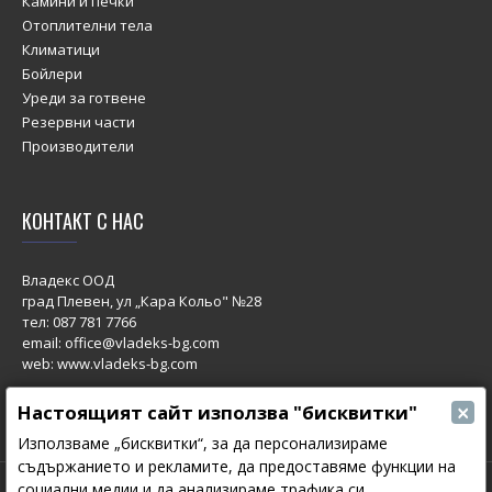
Камини и печки
Отоплителни тела
Климатици
Бойлери
Уреди за готвене
Резервни части
Производители
КОНТАКТ С НАС
Владекс ООД
град Плевен, ул „Кара Кольо" №28
тел:
087 781 7766
email: office@vladeks-bg.com
web: www.vladeks-bg.com
×
Настоящият сайт използва "бисквитки"
Използваме „бисквитки“, за да персонализираме
съдържанието и рекламите, да предоставяме функции на
социални медии и да анализираме трафика си.
© 2023 All Rights Reserved.