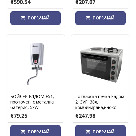
€590.54
€207.07
ПОРЪЧАЙ
ПОРЪЧАЙ
БОЙЛЕР ЕЛДОМ Е51,
Готварска печка Елдом
проточен, с метална
213VF, 38л,
батерия, 5kW
комбинирана,инокс
€79.25
€247.98
ПОРЪЧАЙ
ПОРЪЧАЙ