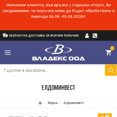
Уважаеми клиенти, във връзка с годишен отпуск, Ви
уведомяваме, че поръчки няма да бъдат обработвани в
периода 06.08 -09.08.2026г!
БЕЗПЛАТНА ДОСТАВКА ЗА ВСИЧКИ ПОРЪЧКИ
0
ЕЛДОМИНВЕСТ
Марка
Елдоминвест