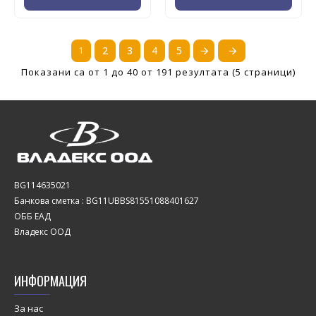
1
2
3
4
5
Показани са от 1 до 40 от 191 резултата (5 страници)
BG114635021
Банкова сметка : BG11UBBS81551088401627
ОББ ЕАД
Владекс ООД
ИНФОРМАЦИЯ
За нас