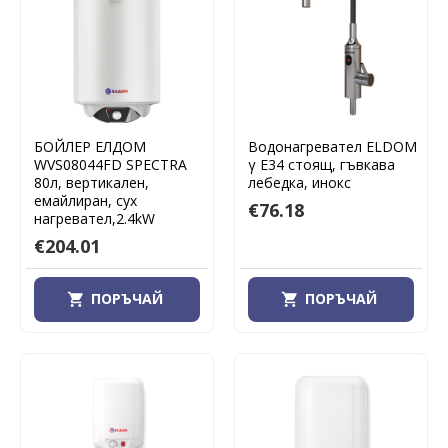
БОЙЛЕР ЕЛДОМ
Водонагревател ELDOM
WVS08044FD SPECTRA
γ E34 стоящ, гъвкава
80л, вертикален,
лебедка, инокс
емайлиран, сух
€76.18
нагревател,2.4kW
€204.01
ПОРЪЧАЙ
ПОРЪЧАЙ