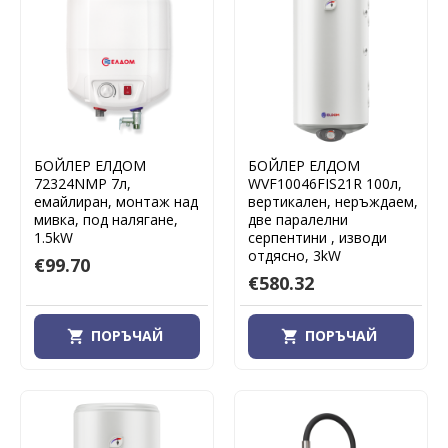
БОЙЛЕР ЕЛДОМ
БОЙЛЕР ЕЛДОМ
72324NMP 7л,
WVF10046FIS21R 100л,
емайлиран, монтаж над
вертикален, неръждаем,
мивка, под налягане,
две паралелни
1.5kW
серпентини , изводи
отдясно, 3kW
€99.70
€580.32
ПОРЪЧАЙ
ПОРЪЧАЙ