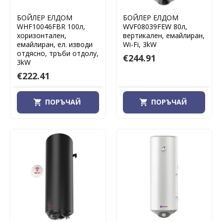
БОЙЛЕР ЕЛДОМ
БОЙЛЕР ЕЛДОМ
WHF10046FBR 100л,
WVF08039FEW 80л,
хоризонтален,
вертикален, емайлиран,
емайлиран, eл. изводи
Wi-Fi, 3kW
отдясно, тръби отдолу,
€244.91
3kW
€222.41
ПОРЪЧАЙ
ПОРЪЧАЙ