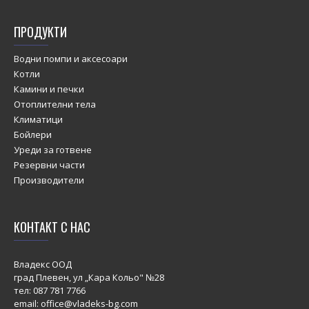
ПРОДУКТИ
Водни помпи и аксесоари
Котли
Камини и печки
Отоплителни тела
Климатици
Бойлери
Уреди за готвене
Резервни части
Производители
КОНТАКТ С НАС
Владекс ООД
град Плевен, ул „Кара Кольо" №28
тел:
087 781 7766
email: office@vladeks-bg.com