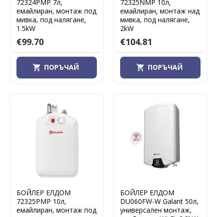
72324PMP 7л,
72325NMP 10л,
емайлиран, монтаж под
емайлиран, монтаж над
мивка, под налягане,
мивка, под налягане,
1.5kW
2kW
€99.70
€104.81
ПОРЪЧАЙ
ПОРЪЧАЙ
БОЙЛЕР ЕЛДОМ
БОЙЛЕР ЕЛДОМ
72325PMP 10л,
DU060FW-W Galant 50л,
емайлиран, монтаж под
универсален монтаж,