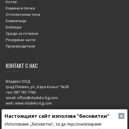
Котли
Камини и печки
Отоплителни тела
Климатици
Бойлери
Уреди за готвене
Резервни части
Производители
КОНТАКТ С НАС
Владекс ООД
град Плевен, ул „Кара Кольо" №28
тел:
087 781 7766
email: office@vladeks-bg.com
web: www.vladeks-bg.com
×
Настоящият сайт използва "бисквитки"
Използваме „бисквитки“, за да персонализираме