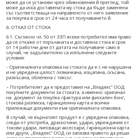
може да се установи чрез обикновения й преглед, той
може да иска доставената му стока да бъде заменена
със съответстваща на направеното от него заявление
за покупка в срок от 24 часа от получаването й.
6. ОТКАЗ ОТ СТОКА
6.1. Съгласно чл. 50 от ЗЗП всеки потребител има право
да се откаже от поръчаната и доставена стока в срок
от 14 работни дни от датата на получаване само в
случай
,
че задължително са изпълнени следните
условия
:
- Оригиналната опаковка на стоката да е с не нарушена
и не увредена цялост /измачкана, изцапана, скъсана,
разкъсана, облепена с тиксо/.
– Потребителят да е предоставил на „Владекс” ООД
покупните документи за стоката, а именно: оригинал
на документ за покупка /фактура или фискален бон/,
стокова разписка, гаранционна карта и всички
прилежащи документи към оригиналната опаковка.
В случай, че върнатият продукт е с увредена опаковка,
следи от употреба, драскотини, удари, увреждания от
токови удари, липсващи аксесоари, гаранционна карта
или други, „Владекс” ООД си запазва правото да реши