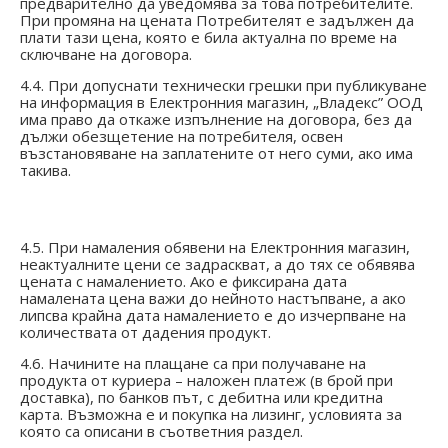
предварително да уведомява за това потребителите.
При промяна на цената Потребителят е задължен да
плати тази цена, която е била актуална по време на
сключване на договора.
4.4. При допуснати технически грешки при публикуване
на информация в Електронния магазин, „Владекс” ООД
има право да откаже изпълнение на договора, без да
дължи обезщетение на потребителя, освен
възстановяване на заплатените от него суми, ако има
такива.
4.5. При намаления обявени на Електронния магазин,
неактуалните цени се задраскват, а до тях се обявява
цената с намалението. Ако е фиксирана дата
намалената цена важи до нейното настъпване, а ако
липсва крайна дата намалението е до изчерпване на
количествата от дадения продукт.
4.6. Начините на плащане са при получаване на
продукта от куриера – наложен платеж (в брой при
доставка), по банков път
,
с дебитна или кредитна
карта. Възможна е и покупка на лизинг, условията за
която са описани в съответния раздел.