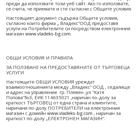
преди да използвате този уеб сайт. Ако го използвате,
се счита, че приемате и сте съгласни с Общите условия.
Настоящият документ съдържа Общите условия,
съгласно които фирма „ Владекс”ООД предоставя
услуги на Потребителите си посредством електронния
магазин
www.
vladeks-bg.com
.
ОБЩИ УСЛОВИЯ И ПРАВИЛА
ЗА ПОЛЗВАНЕ НА ПРЕДОСТАВЯНИТЕ ОТ ТЪРГОВЕЦА
УСЛУГИ
Настоящите ОБЩИ УСЛОВИЯ уреждат
взаимоотношенията между „Владекс“ ООД , седалище
и адрес на управление гр. Плевен ,ул "Катя
Попова"№3, ЕИК 114635021 ,наричан по-долу за
краткост ТЪРГОВЕЦ от една страна и клиентите,
наричани по-долу ПОТРЕБИТЕЛИ на електронния
магазин с домейн
www
.
vladeks-
bg
.com
, наричан за
краткост по-долу „ЕЛЕКТРОНЕН МАГАЗИН“.