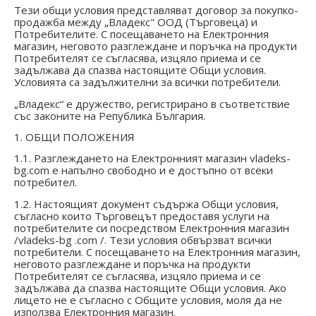
Тези общи условия представляват договор за покупко-
продажба между „Владекс" ООД (Търговеца) и
Потребителите. С посещаването на Електронния
магазин, неговото разглеждане и поръчка на продукти
Потребителят се съгласява, изцяло приема и се
задължава да спазва настоящите Общи условия.
Условията са задължителни за всички потребители.
„Владекс“ е дружество, регистрирано в съответствие
със законите на Република България.
1. ОБЩИ ПОЛОЖЕНИЯ
1.1. Разглеждането на Eлектронният магазин
vladeks-
bg
.com е напълно свободно и е достъпно от всеки
потребител.
1.2. Настоящият документ съдържа Общи условия,
съгласно които Търговецът предоставя услуги на
потребителите си посредством Електронния магазин
/
vladeks-bg
.com /. Тези условия обвързват всички
потребители. С посещаването на Електронния магазин,
неговото разглеждане и поръчка на продукти
Потребителят се съгласява, изцяло приема и се
задължава да спазва настоящите Общи условия. Ако
лицето не е съгласно с Общите условия, моля да не
използва Eлектронния магазин.