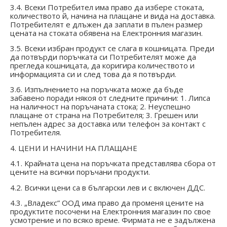
3.4. Всеки Потребител има право да избере стоката,
количеството й, начина на плащане и вида на доставка.
Потребителят е длъжен да заплати в пълен размер
цената на стоката обявена на Електронния магазин.
3.5. Всеки избран продукт се слага в кошницата. Преди
да потвърди поръчката си Потребителят може да
прегледа кошницата, да коригира количеството и
информацията си и след това да я потвърди.
3.6. Изпълнението на поръчката може да бъде
забавено поради някоя от следните причини: 1. Липса
на наличност на поръчаната стока; 2. Неуспешно
плащане от страна на Потребителя; 3. Грешен или
непълен адрес за доставка или телефон за контакт с
Потребителя.
4. ЦЕНИ И НАЧИНИ НА ПЛАЩАНЕ
4.1. Крайната цена на поръчката представлява сбора от
цените на всички поръчани продукти.
4.2. Всички цени са в български лев и с включен ДДС.
4.3. „Владекс” ООД има право да променя цените на
продуктите посочени на Електронния магазин по свое
усмотрение и по всяко време. Фирмата не е задължена