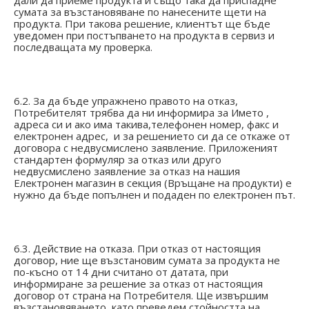
дали да приеме продукта и също така да приспадне
сумата за възстановяване по нанесените щети на
продукта. При такова решение, клиентът ще бъде
уведомен при постъпването на продукта в сервиз и
последващата му проверка.
6.2. За да бъде упражнено правото на отказ,
Потребителят трябва да ни информира за Името ,
адреса си и ако има такива,телефонен номер, факс и
електронен адрес, и за решението си да се откаже от
договора с недвусмислено заявление. Приложеният
стандартен формуляр за отказ или друго
недвусмислено заявление за отказ на нашия
Електронен магазин в секция (Връщане на продукти) е
нужно да бъде попълнен и подаден по електронен път.
6.3. Действие на отказа. При отказ от настоящия
договор, ние ще възстановим сумата за продукта не
по-късно от 14 дни считано от датата, при
информиране за решение за отказ от настоящия
договор от страна на Потребителя. Ще извършим
възстановяването, като преведем стойността на