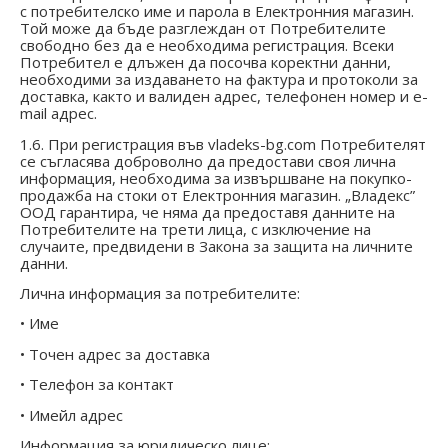
с потребителско име и парола в Електронния магазин.
Той може да бъде разглеждан от Потребителите
свободно без да е необходима регистрация. Всеки
Потребител е длъжен да посочва коректни данни,
необходими за издаването на фактура и протоколи за
доставка, както и валиден адрес, телефонен номер и e-
mail адрес.
1.6. При регистрация във
vladeks-bg
.com Потребителят
се съгласява доброволно да предостави своя лична
информация, необходима за извършване на покупко-
продажба на стоки от Електронния магазин. „Владекс”
ООД гарантира, че няма да предоставя данните на
Потребителите на трети лица, с изключение на
случаите, предвидени в Закона за защита на личните
данни.
Лична информация за потребителите:
• Име
• Точен адрес за доставка
• Телефон за контакт
• Имейл адрес
Информация за юридическо лице: