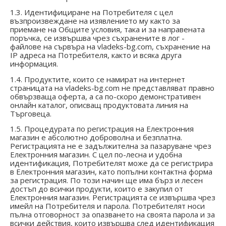
1.3. Идентифициране на Потребителя с цел
възпроизвеждане на изявлението му както за
приемане на Общите условия, така и за направената
поръчка, се извършва чрез съхранените в лог -
файлове на сървъра на
vladeks-bg
.com, съхранение на
IP адреса на Потребителя, както и всяка друга
информация.
1.4. Продуктите, които се намират на интернет
страницата на
vladeks-bg
.com не представляват правно
обвързваща оферта, а са по-скоро демонстративен
онлайн каталог, описващ продуктовата линия на
Търговеца.
1.5. Процедурата по регистрация на Електронния
магазин е абсолютно доброволна и безплатна.
Регистрацията не е задължителна за пазаруване чрез
Електронния магазин. С цел по-лесна и удобна
идентификация, Потребителят може да се регистрира
в Електронния магазин, като попълни контактна форма
за регистрация. По този начин ще има бърз и лесен
достъп до всички продукти, които е закупил от
Електронния магазин. Регистрацията се извършва чрез
имейл на Потребителя и парола. Потребителят носи
пълна отговорност за опазването на своята парола и за
всички действия, които извършва след идентификация