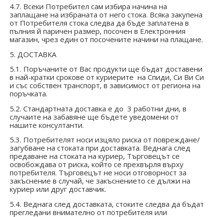
4.7. Всеки Потребител сам избира начина на
заплащане на избраната от него стока. Всяка закупена
от Потребителя стока следва да бъде заплатена в
пълния й паричен размер, посочен в Електронния
магазин, чрез един от посочените начини на плащане.
5. ДОСТАВКА
5.1. Поръчаните от Вас продукти ще бъдат доставени
в най-кратки срокове от куриерите на Спиди, Си Ви Си
и със собствен транспорт, в зависимост от региона на
поръчката.
5.2. Стандартната доставка е до 3 работни дни, в
случаите на забавяне ще бъдете уведомени от
нашите консултанти.
5.3. Потребителят носи изцяло риска от повреждане/
загубване на стоката при доставката. Веднага след
предаване на стоката на куриер, Търговецът се
освобождава от риска, който се прехвърля върху
потребителя. Търговецът не носи отговорност за
закъснение в случай, че закъснението се дължи на
куриер или друг доставчик.
5.4. Веднага след доставката, стоките следва да бъдат
прегледани внимателно от потребителя или