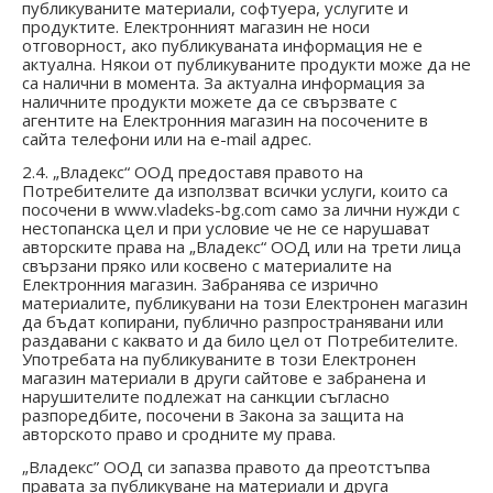
публикуваните материали, софтуера, услугите и
продуктите. Електронният магазин не носи
отговорност, ако публикуваната информация не е
актуална. Някои от публикуваните продукти може да не
са налични в момента. За актуална информация за
наличните продукти можете да се свързвате с
агентите на Електронния магазин на посочените в
сайта телефони или на
e-mail
адрес.
2.4. „Владекс“ ООД предоставя правото на
Потребителите да използват всички услуги, които са
посочени в www.
vladeks-bg.com
само за лични нужди с
нестопанска цел и при условие че не се нарушават
авторските права на „Владекс“ ООД или на трети лица
свързани пряко или косвено с материалите на
Електронния магазин. Забранява се изрично
материалите, публикувани на този Електронен магазин
да бъдат копирани, публично разпространявани или
раздавани с каквато и да било цел от Потребителите.
Употребата на публикуваните в този Електронен
магазин материали в други сайтове е забранена и
нарушителите подлежат на санкции съгласно
разпоредбите, посочени в Закона за защита на
авторското право и сродните му права.
„Владекс
”
ООД си запазва правото да преотстъпва
правата за публикуване на материали и друга