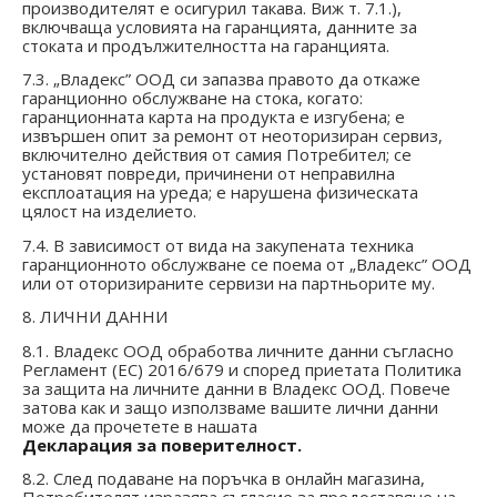
производителят е осигурил такава. Виж т. 7.1.),
включваща условията на гаранцията, данните за
стоката и продължителността на гаранцията.
7.3. „Владекс” ООД си запазва правото да откаже
гаранционно обслужване на стока, когато:
гаранционната карта на продукта е изгубена; е
извършен опит за ремонт от неоторизиран сервиз,
включително действия от самия Потребител; се
установят повреди, причинени от неправилна
експлоатация на уреда; е нарушена физическата
цялост на изделието.
7.4. В зависимост от вида на закупената техника
гаранционното обслужване се поема от „Владекс” ООД
или от оторизираните сервизи на партньорите му.
8. ЛИЧНИ ДАННИ
8.1. Владекс ООД обработва личните данни съгласно
Регламент (ЕС) 2016/679 и според приетата Политика
за защита на личните данни в Владекс ООД. Повече
затова как и защо използваме вашите лични данни
може да прочетете в нашата
Декларация за поверителност.
8.2. След подаване на поръчка в онлайн магазина,