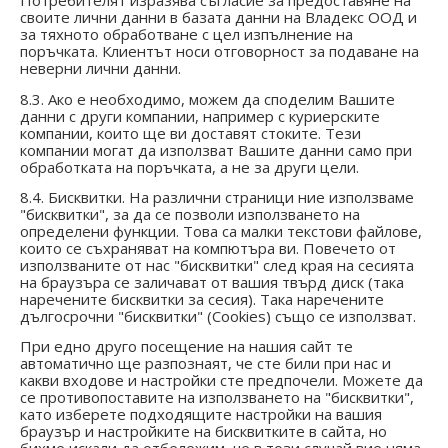
Потребителят изразява съгласие за предоставяне на
своите лични данни в базата данни на Владекс ООД и
за тяхното обработване с цел изпълнение на
поръчката. Клиентът носи отговорност за подаване на
неверни лични данни.
8.3. Ако е необходимо, можем да споделим Вашите
данни с други компании, например с куриерските
компании, които ще ви доставят стоките. Тези
компании могат да използват Вашите данни само при
обработката на поръчката, а не за други цели.
8.4. Бисквитки. На различни страници ние използваме
"бисквитки", за да се позволи използването на
определени функции. Това са малки текстови файлове,
които се съхраняват на компютъра ви. Повечето от
използваните от нас "бисквитки" след края на сесията
на браузъра се заличават от вашия твърд диск (така
наречените бисквитки за сесия). Така наречените
дългосрочни "бисквитки" (Cookies) също се използват.
При едно друго посещение на нашия сайт те
автоматично ще разпознаят, че сте били при нас и
какви входове и настройки сте предпочели. Можете да
се противопоставите на използването на "бисквитки",
като изберете подходящите настройки на вашия
браузър и настройките на бисквитките в сайта, но