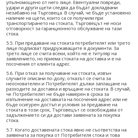
упълномощено от него лице. Евентуални повреди,
удари и други щети следва да бъдат докладвани
незабавно на Търговеца. В случай, че бъде установено
наличие на щети, които са се получили при
транспортирането на стоката, Търговецът не носи
отговорност за гаранционното обслужване на тази
стока.
5.5. При предаване на стоката потребителят или трето
лице подписват придружаващите я документи. За
трето лице се счита всеки, който не е титуляр на
заявлението, но приема стоката на доставка и е на
посочения от клиента адрес.
5.6. При отказ за получаване на стоката, извън
случаите описани по-долу, отказът се счита за
неоснователен и Потребителят дължи заплащане на
разходите за доставка и връщане на стоката. В случай,
че Потребителят не бъде намерен в срока за
изпълнение на доставката на посочения адрес или не
бъде осигурен достъп и условия за предаване на
стоката в този срок, Търговецът се освобождава от
задължението си да достави заявената за покупка
стока.
5.7. Когато доставената стока явно не съответства на
заявената за покупка от Потребителя стока и това