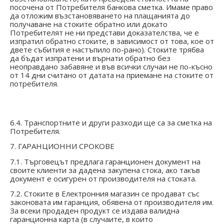
посочена от Потребителя банкова сметка. Имаме право
да отложим възстановяването на плащанията до
получаване на стоките обратно или докато
Потребителят не ни представи доказателства, че е
изпратил обратно стоките, в зависимост от това, кое от
двете събития е настъпило по-рано). Стоките трябва
да бъдат изпратени и върнати обратно без
неоправдано забавяне и във всички случаи не по-късно
от 14 дни считано от датата на приемане на стоките от
потребителя.
6.4. Транспортните и други разходи ще са за сметка на
Потребителя.
7. ГАРАНЦИОННИ СРОКОВЕ
7.1. Търговецът предлага гаранционен документ на
своите клиенти за дадена закупена стока, ако такъв
документ е осигурен от производителя на стоката.
7.2. Стоките в Електронния магазин се продават със
законовата им гаранция, обявена от производителя им.
За всеки продаден продукт се издава валидна
гаранционна карта (в случаите, в които