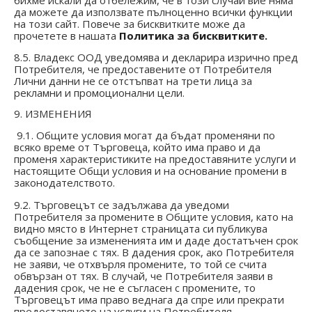
бихме искали да отбележим, че в този случай вие няма
да можете да използвате пълноценно всички функции
на този сайт. Повече за бисквитките може да
прочетете в нашата
Политика за бисквитките.
8.5. Владекс ООД уведомява и декларира изрично пред
Потребителя, че предоставените от Потребителя
Лични данни не се отстъпват на трети лица за
рекламни и промоционални цели.
9. ИЗМЕНЕНИЯ
9.1. Общите условия могат да бъдат променяни по
всяко време от Търговеца, който има право и да
променя характеристиките на предоставяните услуги и
настоящите Общи условия и на основание промени в
законодателството.
9.2. Търговецът се задължава да уведоми
Потребителя за промените в Общите условия, като на
видно място в Интернет страницата си публикува
съобщение за измененията им и даде достатъчен срок
да се запознае с тях. В дадения срок, ако Потребителя
не заяви, че отхвърля промените, то той се счита
обвързан от тях. В случай, че Потребителя заяви в
дадения срок, че не е съгласен с промените, то
Търговецът има право веднага да спре или прекрати
предоставянето на услуги на Потребителя.