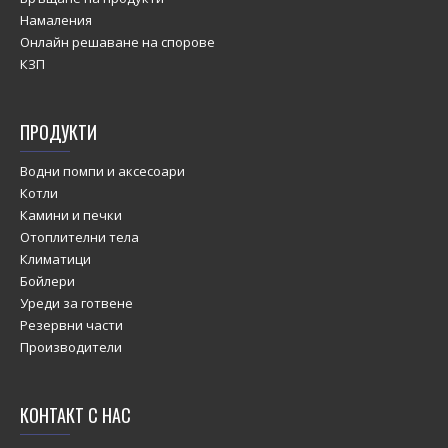
Намаления
Онлайн решаване на спорове
КЗП
ПРОДУКТИ
Водни помпи и аксесоари
Котли
Камини и печки
Отоплителни тела
Климатици
Бойлери
Уреди за готвене
Резервни части
Производители
КОНТАКТ С НАС