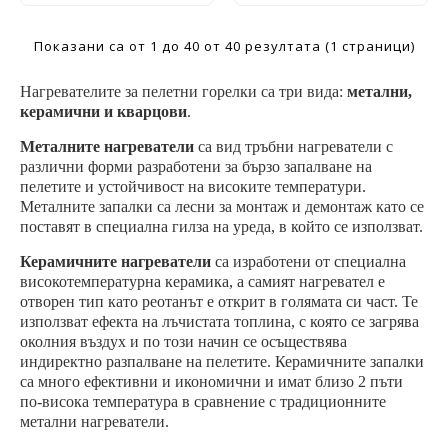
Показани са от 1 до 40 от 40 резултата (1 страници)
Нагревателите за пелетни горелки са три вида:
метални,
керамични и кварцови
.
Металните нагреватели
са вид тръбни нагреватели с
различни форми разработени за бързо запалване на
пелетите и устойчивост на високите температури.
M
еталните запалки са лесни за монтаж и демонтаж като се
поставят в специална гилза на уреда, в който се използват.
Керамичните нагреватели
са изработени от специална
високотемпературна керамика, а самият нагревател е
отворен тип като реотанът е открит в голямата си част. Те
използват ефекта на лъчистата топлина, с която се загрява
околния въздух и по този начин се осъществява
индиректно разпалване на пелетите. Керамичните запалки
са много ефективни и икономични и имат близо 2 пъти
по-висока температура в сравнение с традиционните
метални нагреватели.