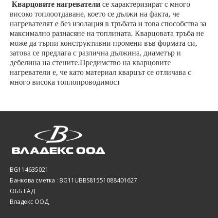
Кварцовите нагреватели
се характеризират с много
високо топлоотдаване, което се дължи на факта, че
нагревателят е без изолация в тръбата и това способства за
максимално разнасяне на топлината. Кварцовата тръба не
може да търпи конструктивни промени във формата си,
затова се предлага с различна дължина, диаметър и
дебелина на стените.Предимство на кварцовите
нагреватели е, че като материал кварцът се
o
тличава с
много висока т
o
плопроводимост
BG114635021
Банкова сметка : BG11UBBS81551088401627
ОББ ЕАД
Владекс ООД