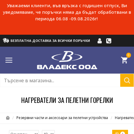
Уважаеми клиенти, във връзка с годишен отпуск, Ви
уведомяваме, че поръчки няма да бъдат обработвани в
периода 06.08 -09.08.2026г!
БЕЗПЛАТНА ДОСТАВКА ЗА ВСИЧКИ ПОРЪЧКИ
0
НАГРЕВАТЕЛИ ЗА ПЕЛЕТНИ ГОРЕЛКИ
Резервни части и аксесоари за пелетни устройства
Нагревате