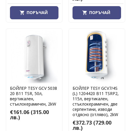
ПОРЪЧАЙ
ПОРЪЧАЙ
БОЙЛЕР TESY GCV 5038
БОЙЛЕР TESY GCV7/4S
20 B11 TSR, 50л,
(L) 1204420 B11 TSRP2,
вертикален,
115л, вертикален,
стъклокерамичен, 2kW
стъклокерамичен, две
серпентини, изводи
€161.06
(315.00
отдясно (отляво), 2kW
лв.)
€372.73
(729.00
лв.)