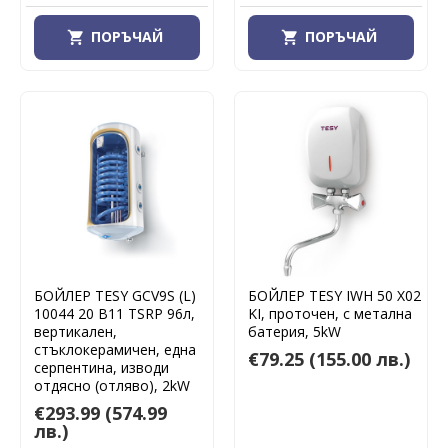
ПОРЪЧАЙ
ПОРЪЧАЙ
БОЙЛЕР TESY GCV9S (L)
БОЙЛЕР TESY IWH 50 X02
10044 20 B11 TSRP 96л,
KI, проточен, с метална
вертикален,
батерия, 5kW
стъклокерамичен, една
€79.25
(155.00 лв.)
серпентина, изводи
отдясно (отляво), 2kW
€293.99
(574.99
лв.)