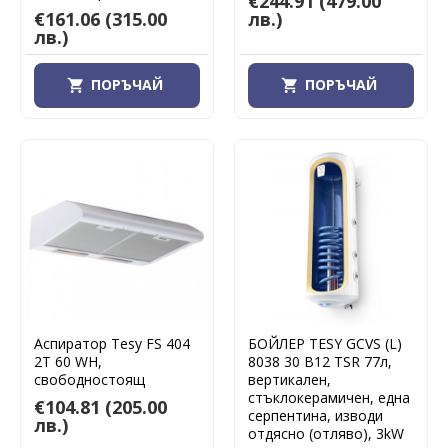
€244.91
(479.00
€161.06
(315.00
лв.)
лв.)
ПОРЪЧАЙ
ПОРЪЧАЙ
Аспиратор Tesy FS 404
БОЙЛЕР TESY GCVS (L)
2T 60 WH,
8038 30 B12 TSR 77л,
свободностоящ
вертикален,
стъклокерамичен, една
€104.81
(205.00
серпентина, изводи
лв.)
отдясно (отляво), 3kW