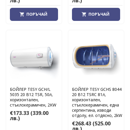
лв.)
лв.)
ПОРЪЧАЙ
ПОРЪЧАЙ
БОЙЛЕР TESY GCH/L
БОЙЛЕР TESY GCHS 8044
5035 20 B12 TSR, 50л,
20 B12 TSRC 81л,
хоризонтален,
хоризонтален,
стъклокерамичен, 2KW
стъклокерамичен, една
серпентина, изводи
€173.33
(339.00
отдолу, ел. отдясно, 2kW
лв.)
€268.43
(525.00
лв.)