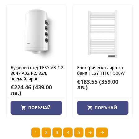
Буферен съд TESY VB 1.2
Електрическа лира за
8047 A02 P2, 82л,
баня TESY TH 01 500W
неемайлиран
€183.55
(359.00
€224.46
(439.00
лв.)
лв.)
ПОРЪЧАЙ
ПОРЪЧАЙ
1
2
3
4
5