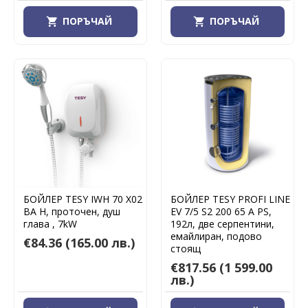
ПОРЪЧАЙ
ПОРЪЧАЙ
БОЙЛЕР TESY IWH 70 X02
БОЙЛЕР TESY PROFI LINE
BA H, проточен, душ
EV 7/5 S2 200 65 A PS,
глава , 7kW
192л, две серпентини,
емайлиран, подово
€84.36
(165.00 лв.)
стоящ
€817.56
(1 599.00
лв.)