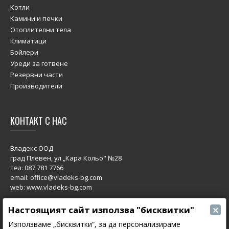
Котли
Камини и печки
Отоплителни тела
Климатици
Бойлери
Уреди за готвене
Резервни части
Производители
КОНТАКТ С НАС
Владекс ООД
град Плевен, ул „Кара Кольо" №28
тел:
087 781 7766
email: office@vladeks-bg.com
web: www.vladeks-bg.com
×
Настоящият сайт използва "бисквитки"
Използваме „бисквитки“, за да персонализираме