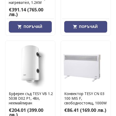
нагревател, 1.2KW
€391.14
(765.00
лв.)
ПОРЪЧАЙ
ПОРЪЧАЙ
Буферен съд TESY VB 1.2
Конвектор TESY CN 03
5038 D02 P1, 48л,
100 MIS F,
неемайлиран
свободностоящ, 1000W
€204.01
(399.00
€86.41
(169.00 лв.)
лв.)