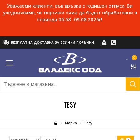
Уважаеми клиенти, във връзка с годишен отпуск, Ви
уведомяваме, че поръчки няма да бъдат обработвани в
периода 06.08 -09.08.2026г!
БЕЗПЛАТНА ДОСТАВКА ЗА ВСИЧКИ ПОРЪЧКИ
0
TESY
Марка
Tesy