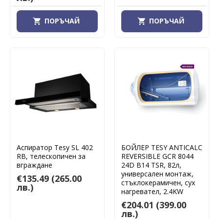
ПОРЪЧАЙ
ПОРЪЧАЙ
Аспиратор Tesy SL 402
БОЙЛЕР TESY ANTICALC
RB, телескопичен за
REVERSIBLE GCR 8044
вграждане
24D B14 TSR, 82л,
универсален монтаж,
€135.49
(265.00
стъклокерамичен, сух
лв.)
нагревател, 2.4KW
€204.01
(399.00
лв.)