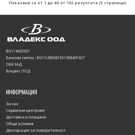
Показани са от 1 до 40 от 162 резултата (5 страници)
BG114635021
Банкова сметка : BG11UBBS81551088401627
ОББ ЕАД
Владекс ООД
ИНФОРМАЦИЯ
За нас
Сервизни центрове
Доставка и плащане
Общи условия
Декларация за поверителност