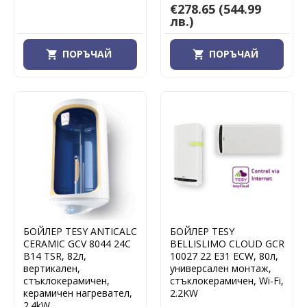
€278.65
(544.99
лв.)
ПОРЪЧАЙ
ПОРЪЧАЙ
БОЙЛЕР TESY ANTICALC
БОЙЛЕР TESY
CERAMIC GCV 8044 24C
BELLISLIMO CLOUD GCR
B14 TSR, 82л,
10027 22 E31 ECW, 80л,
вертикален,
универсален монтаж,
стъклокерамичен,
стъклокерамичен, Wi-Fi,
керамичен нагревател,
2.2KW
2.4kW