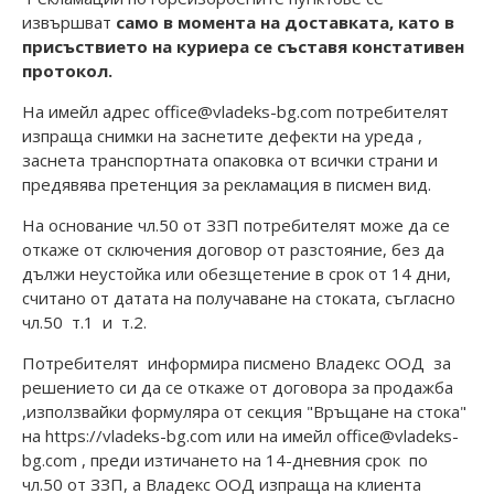
извършват
само в момента на доставката, като в
присъствието на куриера се съставя констативен
протокол.
На имейл адрес office@vladeks-bg.com потребителят
изпраща снимки на заснетите дефекти на уреда ,
заснета транспортната опаковка от всички страни и
предявява претенция за рекламация в писмен вид.
На основание чл.50 от ЗЗП потребителят може да се
откаже от сключения договор от разстояние, без да
дължи неустойка или обезщетение в срок от 14 дни,
считано от датата на получаване на стоката, съгласно
чл.50 т.1 и т.2.
Потребителят информира писмено Владекс ООД за
решението си да се откаже от договора за продажба
,използвайки формуляра от секция "Връщане на стока"
на https://vladeks-bg.com или на имейл office@vladeks-
bg.com , преди изтичането на 14-дневния срок по
чл.50 от ЗЗП, а Владекс ООД изпраща на клиента