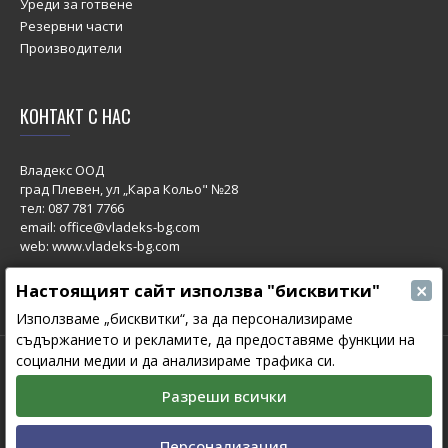
Уреди за готвене
Резервни части
Производители
КОНТАКТ С НАС
Владекс ООД
град Плевен, ул „Кара Кольо" №28
тел:
087 781 7766
email: office@vladeks-bg.com
web: www.vladeks-bg.com
×
Настоящият сайт използва "бисквитки"
Използваме „бисквитки“, за да персонализираме
съдържанието и рекламите, да предоставяме функции на
социални медии и да анализираме трафика си.
© 2023 All Rights Reserved.
Изработка на сайт от Мовен Софт
Разреши всички
Персонализация