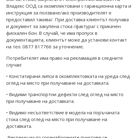
Владекс ООД са окомплектовани с гаранционна карта и
инструкция за ползване/ако производителят е
предоставил такива/. При доставка клиентът получава
и документ за закупена стока /фактура/ с прикачен
фискален бон. В случай, че има пропуск в
документацията, клиентът може да установи контакт
на тел. 0877 817766 за уточнение.
Потребителят има право на рекламация в следните
случаи:
• Констатирани липси в окомплектовката на уреда след
оглед на място при получаване на доставката.
• Видими транспортни дефекти след оглед на място
при получаване на доставката.
• Видимо несъответствие в модела на поръчаната
стока след оглед на място при получаване на
доставката.
Рекламации по гореизброените пунктове се