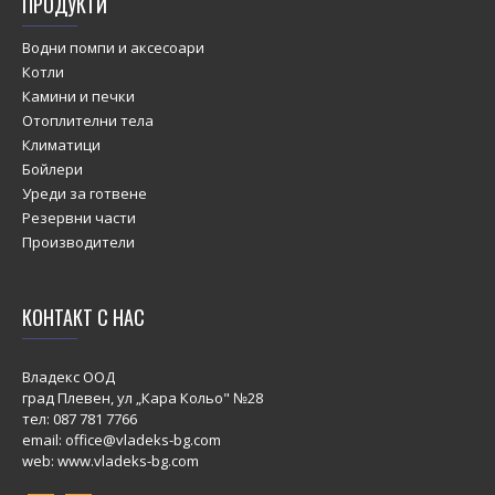
ПРОДУКТИ
Водни помпи и аксесоари
Котли
Камини и печки
Отоплителни тела
Климатици
Бойлери
Уреди за готвене
Резервни части
Производители
КОНТАКТ С НАС
Владекс ООД
град Плевен, ул „Кара Кольо" №28
тел:
087 781 7766
email: office@vladeks-bg.com
web: www.vladeks-bg.com