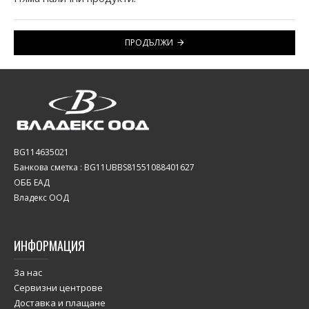
ПРОДЪЛЖИ
BG114635021
Банкова сметка : BG11UBBS81551088401627
ОББ ЕАД
Владекс ООД
ИНФОРМАЦИЯ
За нас
Сервизни центрове
Доставка и плащане