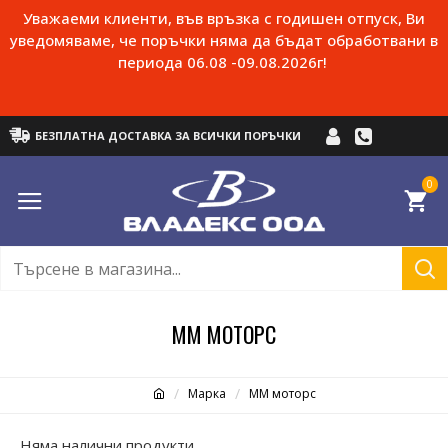
Уважаеми клиенти, във връзка с годишен отпуск, Ви
уведомяваме, че поръчки няма да бъдат обработвани в
периода 06.08 -09.08.2026г!
БЕЗПЛАТНА ДОСТАВКА ЗА ВСИЧКИ ПОРЪЧКИ
0
ММ МОТОРС
Марка
ММ моторс
Няма налични продукти.