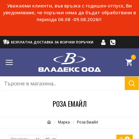
Уважаеми клиенти, във връзка с годишен отпуск, Ви
уведомяваме, че поръчки няма да бъдат обработвани в
периода 06.08 -09.08.2026г!
БЕЗПЛАТНА ДОСТАВКА ЗА ВСИЧКИ ПОРЪЧКИ
0
РОЗА ЕМАЙЛ
Марка
Роза Емайл