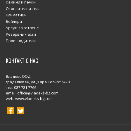
Камини и печки
Отоплителни тела
Климатици
Бойлери
Уреди за готвене
Резервни части
Производители
КОНТАКТ С НАС
Владекс ООД
град Плевен, ул „Кара Кольо" №28
тел:
087 781 7766
email: office@vladeks-bg.com
web: www.vladeks-bg.com