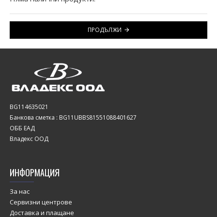
ПРОДЪЛЖИ
BG114635021
Банкова сметка : BG11UBBS81551088401627
ОББ ЕАД
Владекс ООД
ИНФОРМАЦИЯ
За нас
Сервизни центрове
Доставка и плащане