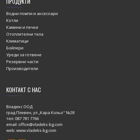
ПРОДУКТИ
Водни помпи и аксесоари
Котли
Камини и печки
Отоплителни тела
Климатици
Бойлери
Уреди за готвене
Резервни части
Производители
КОНТАКТ С НАС
Владекс ООД
град Плевен, ул „Кара Кольо" №28
тел:
087 781 7766
email: office@vladeks-bg.com
web: www.vladeks-bg.com