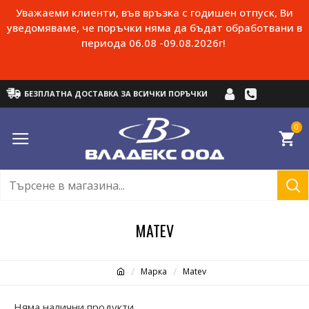
Уважаеми клиенти, във връзка с годишен отпуск, Ви
уведомяваме, че поръчки няма да бъдат обработвани в
периода 06.08 -09.08.2026г!
БЕЗПЛАТНА ДОСТАВКА ЗА ВСИЧКИ ПОРЪЧКИ
0
MATEV
Марка
Matev
Няма налични продукти.