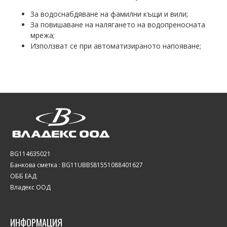
За водоснабдяване на фамилни къщи и вили;
За повишаване на налягането на водопреносната
мрежа;
Използват се при автоматизираното напояване;
BG114635021
Банкова сметка : BG11UBBS81551088401627
ОББ ЕАД
Владекс ООД
ИНФОРМАЦИЯ