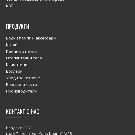
КЗП
ПРОДУКТИ
Водни помпи и аксесоари
Котли
Камини и печки
Отоплителни тела
Климатици
Бойлери
Уреди за готвене
Резервни части
Производители
КОНТАКТ С НАС
Владекс ООД
град Плевен, ул „Кара Кольо" №28