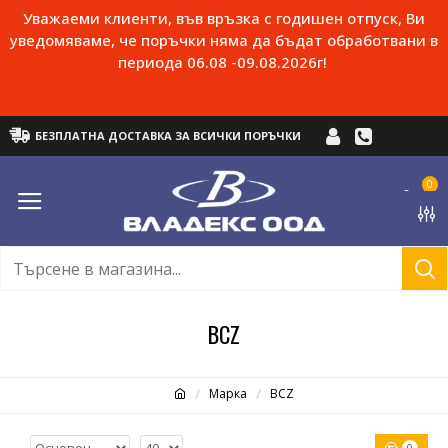
Уважаеми клиенти, във връзка с годишен отпуск, Ви
уведомяваме, че поръчки няма да бъдат обработвани в
периода 06.08 -09.08.2026г!
БЕЗПЛАТНА ДОСТАВКА ЗА ВСИЧКИ ПОРЪЧКИ
0
BCZ
Марка
BCZ