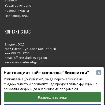
Бойлери
Уреди за готвене
Резервни части
Производители
КОНТАКТ С НАС
Владекс ООД
град Плевен, ул „Кара Кольо" №28
тел:
087 781 7766
email: office@vladeks-bg.com
web: www.vladeks-bg.com
×
Настоящият сайт използва "бисквитки"
Използваме „бисквитки“, за да персонализираме
съдържанието и рекламите, да предоставяме функции на
социални медии и да анализираме трафика си.
© 2023 All Rights Reserved.
Изработка на сайт от Мовен Софт
Разреши всички