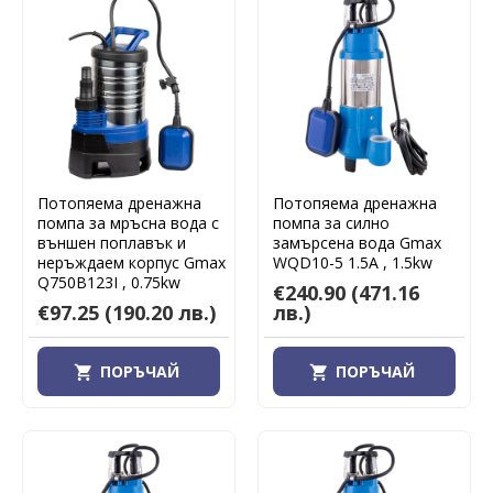
Потопяема дренажна
Потопяема дренажна
помпа за мръсна вода с
помпа за силно
външен поплавък и
замърсена вода Gmax
неръждаем корпус Gmax
WQD10-5 1.5A , 1.5kw
Q750B123I , 0.75kw
€240.90
(471.16
€97.25
(190.20 лв.)
лв.)
ПОРЪЧАЙ
ПОРЪЧАЙ