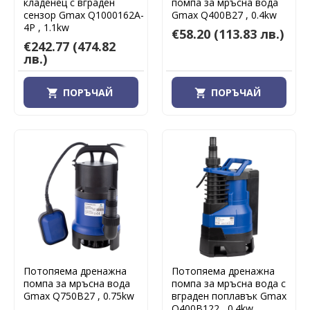
кладенец с вграден
помпа за мръсна вода
сензор Gmax Q1000162A-
Gmax Q400B27 , 0.4kw
4P , 1.1kw
€58.20
(113.83 лв.)
€242.77
(474.82
лв.)
ПОРЪЧАЙ
ПОРЪЧАЙ
Потопяема дренажна
Потопяема дренажна
помпа за мръсна вода
помпа за мръсна вода с
Gmax Q750B27 , 0.75kw
вграден поплавък Gmax
Q400B122 , 0.4kw