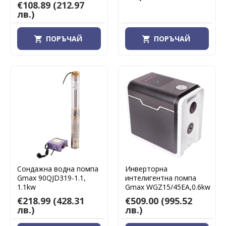
€108.89
(212.97
лв.)
ПОРЪЧАЙ
ПОРЪЧАЙ
Сондажна водна помпа
Инверторна
Gmax 90QJD319-1.1,
интелигентна помпа
1.1kw
Gmax WGZ15/45EA,0.6kw
€218.99
(428.31
€509.00
(995.52
лв.)
лв.)