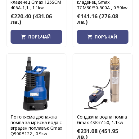
кладенец Gmax 125SCM
кладенец Gmax
406A-1,1 , 1.1kw
TCM30/50-500A , 0.50kw
€220.40
(431.06
€141.16
(276.08
лв.)
лв.)
ПОРЪЧАЙ
ПОРЪЧАЙ
Потопяема дренажна
Сондажна водна помпа
помпа за мръсна вода с
Gmax 4SKm150, 1.1kw
вграден поплавък Gmax
€231.08
(451.95
Q900B122 , 0.9kw
лв.)