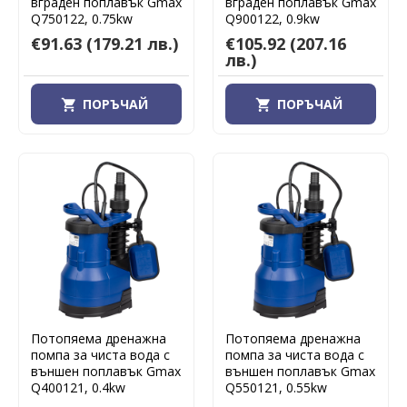
вграден поплавък Gmax
вграден поплавък Gmax
Q750122, 0.75kw
Q900122, 0.9kw
€91.63
(179.21 лв.)
€105.92
(207.16
лв.)
ПОРЪЧАЙ
ПОРЪЧАЙ
Потопяема дренажна
Потопяема дренажна
помпа за чиста вода с
помпа за чиста вода с
външен поплавък Gmax
външен поплавък Gmax
Q400121, 0.4kw
Q550121, 0.55kw