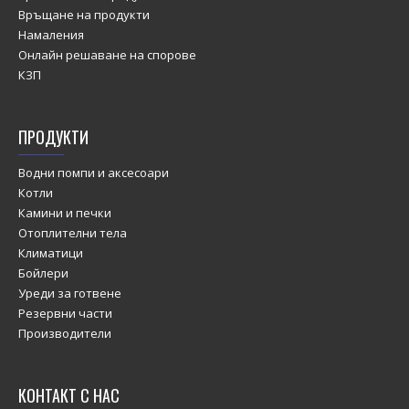
Връщане на продукти
Намаления
Онлайн решаване на спорове
КЗП
ПРОДУКТИ
Водни помпи и аксесоари
Котли
Камини и печки
Отоплителни тела
Климатици
Бойлери
Уреди за готвене
Резервни части
Производители
КОНТАКТ С НАС