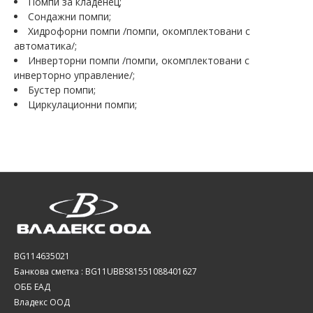
Помпи за кладенец;
Сондажни помпи;
Хидрофорни помпи /помпи, окомплектовани с
автоматика/;
Инверторни помпи /помпи, окомплектовани с
инверторно управление/;
Бустер помпи;
Циркулационни помпи;
BG114635021
Банкова сметка : BG11UBBS81551088401627
ОББ ЕАД
Владекс ООД