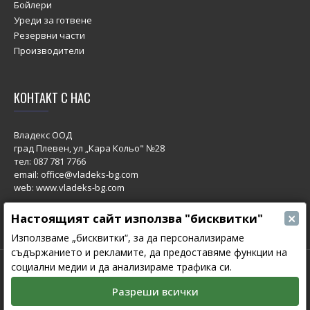
Бойлери
Уреди за готвене
Резервни части
Производители
КОНТАКТ С НАС
Владекс ООД
град Плевен, ул „Кара Кольо" №28
тел:
087 781 7766
email: office@vladeks-bg.com
web: www.vladeks-bg.com
×
Настоящият сайт използва "бисквитки"
Използваме „бисквитки“, за да персонализираме
съдържанието и рекламите, да предоставяме функции на
социални медии и да анализираме трафика си.
© 2023 All Rights Reserved.
Изработка на сайт от Мовен Софт
Разреши всички