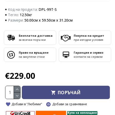
Код на продукта:
DPL-99T-S
Тегло:
12.50кг
Размери:
50.00см x 59.50см x 31.20см
Безплатна доставка
Покупка на кредит
за всички поръчки
при изгодни условия
Право на връщане
Гаранция и сервиз
на закупени стоки
контакти на сервизи
€229.00
ПОРЪЧАЙ
Добави в "Любими"
Добави за сравняване