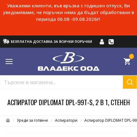
Уважаеми клиенти, във връзка с годишен отпуск, Ви
уведомяваме, че поръчки няма да бъдат обработвани в
периода 06.08 -09.08.2026г!
БЕЗПЛАТНА ДОСТАВКА ЗА ВСИЧКИ ПОРЪЧКИ
0
АСПИРАТОР DIPLOMAT DPL-99T-S, 2 В 1, СТЕНЕН
Уреди за готвене
Аспиратори
Аспиратор DIPLOMAT DPL-99T-