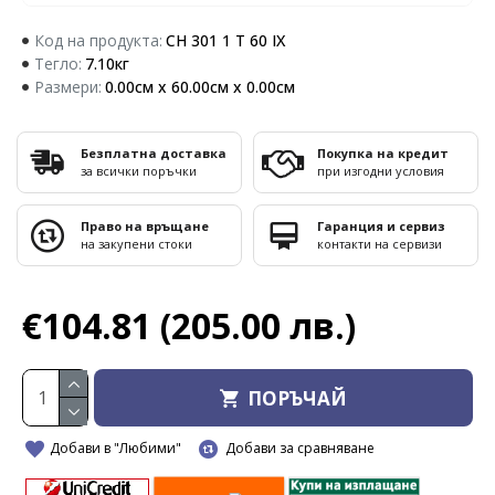
Код на продукта:
CH 301 1 T 60 IX
Тегло:
7.10кг
Размери:
0.00см x 60.00см x 0.00см
Безплатна доставка
Покупка на кредит
за всички поръчки
при изгодни условия
Право на връщане
Гаранция и сервиз
на закупени стоки
контакти на сервизи
€104.81
(205.00 лв.)
ПОРЪЧАЙ
Добави в "Любими"
Добави за сравняване