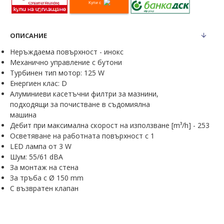
Купи с
ОПИСАНИЕ
Неръждаема повърхност - инокс
Механично управление с бутони
Турбинен тип мотор: 125 W
Енергиен клас: D
Алуминиеви касетъчни филтри за мазнини,
подходящи за почистване в съдомиялна
машина
Дебит при максимална скорост на използване [m³/h] - 253
Oсветяване на работната повърхност с 1
LED лампa от 3 W
Шум: 55/61 dBA
За монтаж на стена
За тръба с Ø 150 mm
С възвратен клапан