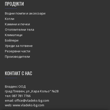
ПРОДУКТИ
Водни помпи и аксесоари
Котли
Камини и печки
Отоплителни тела
Климатици
Бойлери
Уреди за готвене
Резервни части
Производители
КОНТАКТ С НАС
Владекс ООД
град Плевен, ул „Кара Кольо" №28
тел:
087 781 7766
email: office@vladeks-bg.com
web: www.vladeks-bg.com