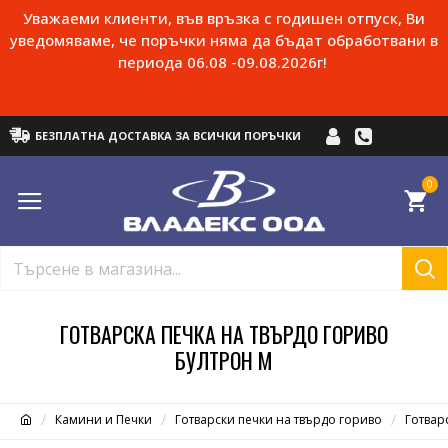
Уважаеми клиенти, във връзка с годишен отпуск, Ви
уведомяваме, че поръчки няма да бъдат обработвани в
периода 06.08 -09.08.2026г!
БЕЗПЛАТНА ДОСТАВКА ЗА ВСИЧКИ ПОРЪЧКИ
0
ГОТВАРСКА ПЕЧКА НА ТВЪРДО ГОРИВО
БУЛТРОН М
Камини и Печки
Готварски печки на твърдо гориво
Готвар