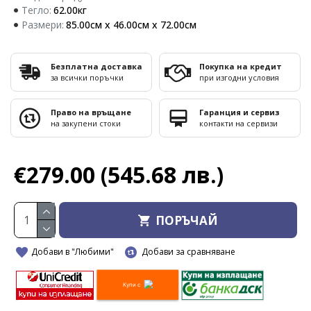
Тегло:
62.00кг
Размери:
85.00см x 46.00см x 72.00см
Безплатна доставка
Покупка на кредит
за всички поръчки
при изгодни условия
Право на връщане
Гаранция и сервиз
на закупени стоки
контакти на сервизи
€279.00
(545.68 лв.)
ПОРЪЧАЙ
Добави в "Любими"
Добави за сравняване
Купи с