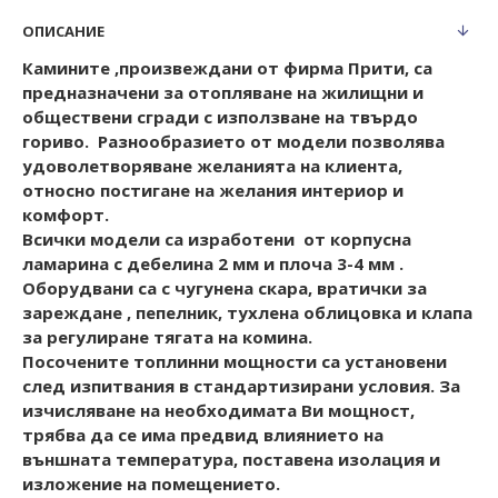
ОПИСАНИЕ
Камините ,произвеждани от фирма Прити, са
предназначени за отопляване на жилищни и
обществени сгради с използване на твърдо
гориво. Разнообразието от модели позволява
удоволетворяване желанията на клиента,
относно постигане на желания интериор и
комфорт.
Всички модели са изработени от корпусна
ламарина с дебелина 2 мм и плоча 3-4 мм .
Оборудвани са с чугунена скара, вратички за
зареждане , пепелник, тухлена облицовка и клапа
за регулиране тягата на комина.
Посочените топлинни мощности са установени
след изпитвания в стандартизирани условия. За
изчисляване на необходимата Ви мощност,
трябва да се има предвид влиянието на
външната температура, поставена изолация и
изложение на помещението.