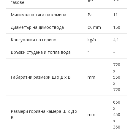
газове
Минимална тяга на комина
Pa
11
Диаметър на димоотвода
Ø, mm
150
Консумация на гориво
kg/h
4,1
Връзки студена и топла вода
″
–
720
x
Габаритни размери Ш x Д x В
mm
550
x
720
650
x
Размери горивна камера Ш x Д x
mm
450
В
x
360