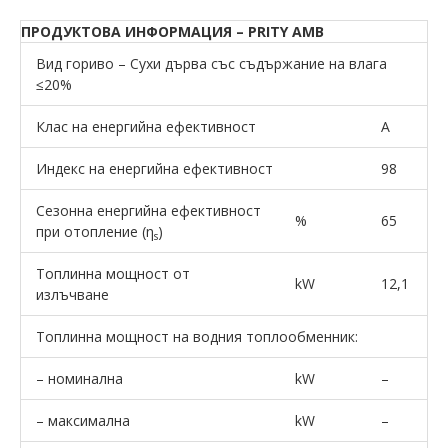
ПРОДУКТОВА ИНФОРМАЦИЯ – PRITY AMB
Вид гориво – Сухи дърва със съдържание на влага
≤20%
Клас на енергийна ефективност
A
Индекс на енергийна ефективност
98
Сезонна енергийна ефективност
%
65
при отопление (η
)
s
Топлинна мощност от
kW
12,1
излъчване
Топлинна мощност на водния топлообменник:
– номинална
kW
–
– максимална
kW
–