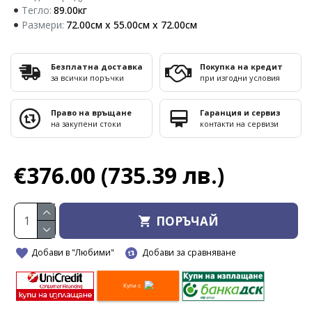
Тегло:
89.00кг
Размери:
72.00см x 55.00см x 72.00см
Безплатна доставка
Покупка на кредит
за всички поръчки
при изгодни условия
Право на връщане
Гаранция и сервиз
на закупени стоки
контакти на сервизи
€376.00
(735.39 лв.)
ПОРЪЧАЙ
Добави в "Любими"
Добави за сравняване
Купи с