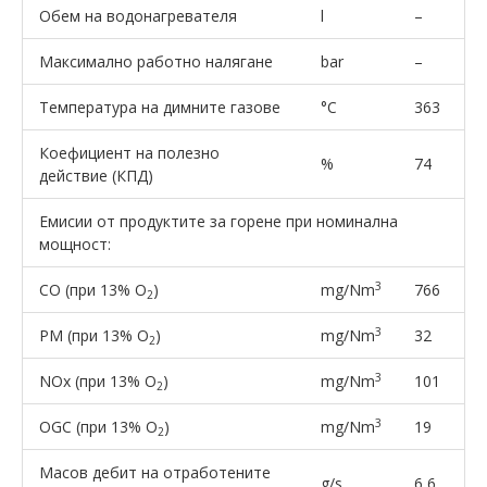
Обем на водонагревателя
l
–
Максимално работно налягане
bar
–
Температура на димните газове
°C
363
Коефициент на полезно
%
74
действие (КПД)
Емисии от продуктите за горене при номинална
мощност:
3
CO (при 13% O
)
mg/Nm
766
2
3
PM (при 13% O
)
mg/Nm
32
2
3
NOx (при 13% O
)
mg/Nm
101
2
3
OGC (при 13% O
)
mg/Nm
19
2
Масов дебит на отработените
g/s
6,6