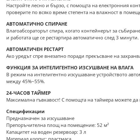
Настройте лесно и бързо, с помощта на електронния конт
проверите по всяко време степента на влажност в помещ
АВТОМАТИЧНО СПИРАНЕ
Влагоабсораторът спира, когато контейнерът за събиране
и работата ще се рестартира автоматично след 3 минути.
АВТОМАТИЧЕН РЕСТАРТ
Ако уредът спре внезапно поради прекъсване на захранв
ФУНКЦИЯ ЗА ИНТЕЛИГЕНТНО ИЗСУШВАНЕ НА ВЛАГА
В режим на интелигентно изсушаване устройството авто
между 45%~55%.
24-ЧАСОВ ТАЙМЕР
Максимална гъвкавост! С помощта на таймера можете да на
Спецификации
Предназначен за изсушаване
Препоръчителна площ на помещение: 52 м²
Капацитет на воден резервоар: 3 л
Материал корпус: пластмаса