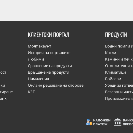
КЛИЕНТСКИ ПОРТАЛ
ПРОДУКТИ
Моят акаунт
Водни помпи и
История на поръчките
Котли
Любими
Камини и печ
Сравнение на продукти
Отоплителни т
ост
Връщане на продукти
Климатици
Намаления
Бойлери
оки
Онлайн решаване на спорове
Уреди за готве
итиране
КЗП
Резервни част
bank
Производител