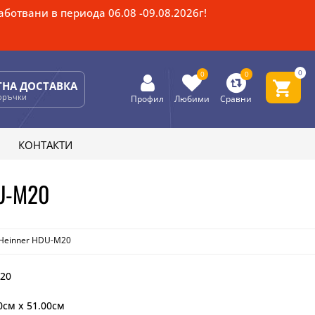
ботвани в периода 06.08 -09.08.2026г!
0
0
0
ТНА ДОСТАВКА
поръчки
Профил
Любими
Сравни
КОНТАКТИ
U-M20
 Heinner HDU-M20
20
0см x 51.00см