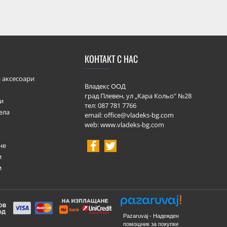
КОНТАКТ С НАС
 аксесоари
Владекс ООД
град Плевен, ул „Кара Кольо" №28
ки
тел:
087 781 7766
ела
email: office@vladeks-bg.com
web: www.vladeks-bg.com
не
и
и
Pazaruvaj - Надежден
помощник за покупки