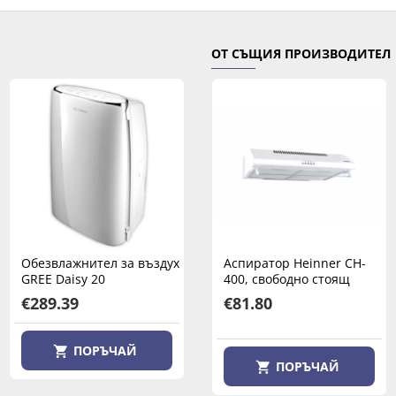
ОТ СЪЩИЯ ПРОИЗВОДИТЕЛ
Обезвлажнител за въздух
Обезвлажнител за въздух
Аспиратор Heinner CH-
GREE Daisy 20
GREE Daisy 40
400, свободно стоящ
€289.39
€323.14
€81.80
ПОРЪЧАЙ
ПОРЪЧАЙ
ПОРЪЧАЙ