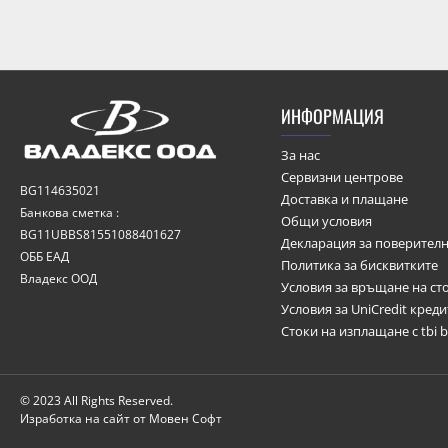
ИНФОРМАЦИЯ
За нас
Сервизни центрове
BG114635021
Доставка и плащане
Банкова сметка :
Общи условия
BG11UBBS81551088401627
Декларация за поверителн
ОББ ЕАД
Политика за бисквитките
Владекс ООД
Условия за връщане на ст
Условия за UniCredit кред
Стоки на изплащане с tbi 
© 2023 All Rights Reserved.
Изработка на сайт от Мовен Софт