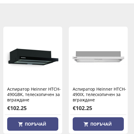
Обезвлажнител за въздух
Аспиратор Heinner HTCH-
Аспиратор Heinner HTCH-
Heinner HDU-M10
490GBK, телескопичен за
490IX, телескопичен за
вграждане
вграждане
€184.06
€102.25
€102.25
ПОРЪЧАЙ
ПОРЪЧАЙ
ПОРЪЧАЙ