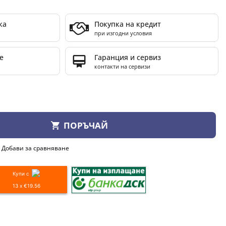
ка
Покупка на кредит
при изгодни условия
е
Гаранция и сервиз
контакти на сервизи
ПОРЪЧАЙ
Добави за сравняване
Купи с
13 x €19.56