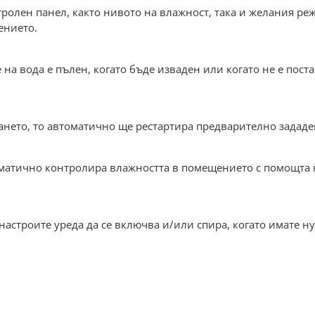
ролен панел, както нивото на влажност, така и желания реж
ението.
 на вода е пълен, когато бъде изваден или когато не е пос
ането, то автоматично ще рестартира предварително зададен
матично контролира влажността в помещението с помощта н
строите уреда да се включва и/или спира, когато имате нуж