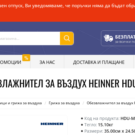
ен отпуск, Ви уведомяваме, че поръчки няма да бъдат обра
БЕЗПЛА
за всички 
%
РОМОЦИИ
ЗА НАС
ДОСТАВКА И ПЛАЩАНЕ
ВЛАЖНИТЕЛ ЗА ВЪЗДУХ HEINNER HD
ици и грижа за въздуха
Грижа за въздуха
Обезвлажнител за въздух
Код на продукта:
HDU-M
Тегло:
15.10кг
Размери:
35.00см x 24.5