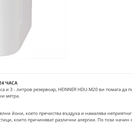
24 ЧАСА
са и 3 - литров резервоар, HEINNER HDU-M20 ви помага да 
ни метра.
лни йони, което пречиства въздуха и намалява неприятнит
стици, които причиняват различни алергии. По този начин с