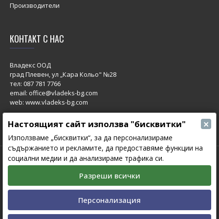
Производители
КОНТАКТ С НАС
Владекс ООД
град Плевен, ул „Кара Кольо" №28
тел:
087 781 7766
email: office@vladeks-bg.com
web: www.vladeks-bg.com
×
Настоящият сайт използва "бисквитки"
Използваме „бисквитки“, за да персонализираме
съдържанието и рекламите, да предоставяме функции на
социални медии и да анализираме трафика си.
© 2023 All Rights Reserved.
Изработка на сайт от Мовен Софт
Разреши всички
Персонализация