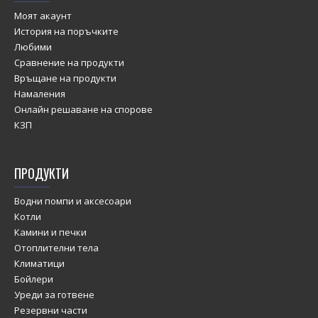
Моят акаунт
История на поръчките
Любими
Сравнение на продукти
Връщане на продукти
Намаления
Онлайн решаване на спорове
КЗП
ПРОДУКТИ
Водни помпи и аксесоари
Котли
Камини и печки
Отоплителни тела
Климатици
Бойлери
Уреди за готвене
Резервни части