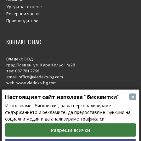
Уреди за готвене
Резервни части
Производители
КОНТАКТ С НАС
Владекс ООД
град Плевен, ул „Кара Кольо" №28
тел:
087 781 7766
email: office@vladeks-bg.com
web: www.vladeks-bg.com
×
Настоящият сайт използва "бисквитки"
Използваме „бисквитки“, за да персонализираме
съдържанието и рекламите, да предоставяме функции на
социални медии и да анализираме трафика си.
© 2023 All Rights Reserved.
Изработка на сайт от Мовен Софт
Разреши всички