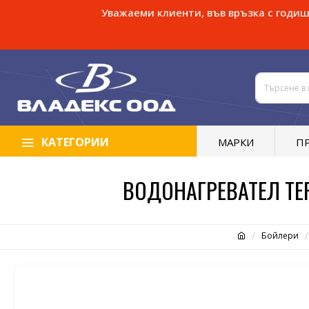
Уважаеми клиенти, във връзка с годише
КАТЕГОРИИ
МАРКИ
П
ВОДОНАГРЕВАТЕЛ TER
Бойлери