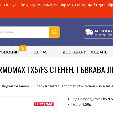
н отпуск, Ви уведомяваме, че поръчки няма да бъдат обр
БЕЗПЛАТ
за всички п
%
РОМОЦИИ
ЗА НАС
ДОСТАВКА И ПЛАЩАНЕ
MOMAX TX57FS СТЕНЕН, ГЪВКАВА ЛЕ
Водонагреватели
Водонагревател Termomax TX57FS стенен, гъвкава л
Код на продукта:
TX57FS
Тегло:
1.50кг