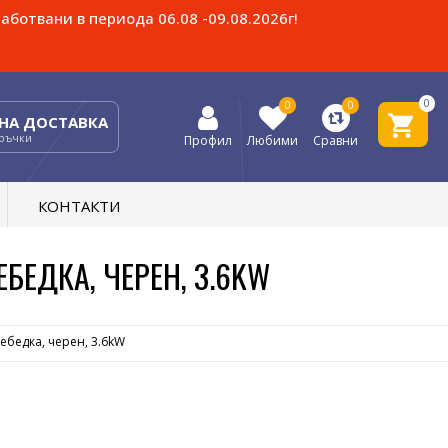
аботвани в периода 06.08 -09.08.2026г!
0
0
0
НА ДОСТАВКА
оръчки
Профил
Любими
Сравни
КОНТАКТИ
БЕДКА, ЧЕРЕН, 3.6KW
ебедка, черен, 3.6kW