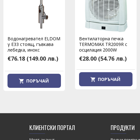
Водонагревател ELDOM
Водонагревател ELDOM
Вентилаторна печка
γ E33 стоящ, гъвкава
γ E34 стоящ, гъвкава
TERMOMAX TR2009R с
лебедка, инокс
лебедка, инокс
осцилация 2000W
€76.18
(149.00 лв.)
€76.18
€28.00
(149.00 лв.)
(54.76 лв.)
ПОРЪЧАЙ
ПОРЪЧАЙ
ПОРЪЧАЙ
КЛИЕНТСКИ ПОРТАЛ
ПРОДУКТИ
Моят акаунт
Водни помпи и