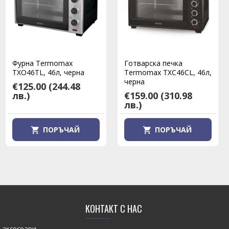
Водонагревател Muhler
Фурна Termomax
Готварска печка
FWH-R3030T стоящ,
TXO46TL, 46л, черна
Termomax TXC46CL, 46л,
твърда лебедка, бял,
черна
€125.00
(244.48
3.2kW
лв.)
€159.00
(310.98
€33.75
(66.00 лв.)
лв.)
ПОРЪЧАЙ
ПОРЪЧАЙ
ПОРЪЧАЙ
КОНТАКТ С НАС
 аксесоари