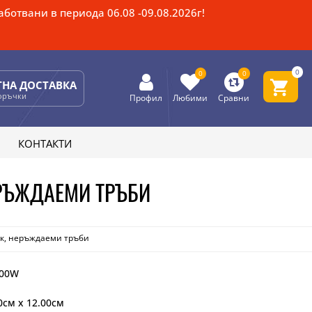
ботвани в периода 06.08 -09.08.2026г!
0
0
0
ТНА ДОСТАВКА
поръчки
Профил
Любими
Сравни
КОНТАКТИ
ЕРЪЖДАЕМИ ТРЪБИ
ак, неръждаеми тръби
400W
0см x 12.00см