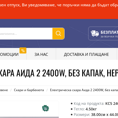
ен отпуск, Ви уведомяваме, че поръчки няма да бъдат обра
БЕЗПЛА
за всички 
%
РОМОЦИИ
ЗА НАС
ДОСТАВКА И ПЛАЩАНЕ
КАРА АИДА 2 2400W, БЕЗ КАПАК, Н
твене
Скари и барбекюта
Електрическа скара Аида 2 2400W, без кап
Код на продукта:
КС5 2
Тегло:
4.50кг
Размери:
38.00см x 44.0