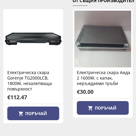
ОТ СЪЩИЯ ПРОИЗВОДИТЕЛ
Електрическа скара
Електрическа скара
Електрическа скара Аида
Gorenje TG2000LCB,
Muhler MG-2536, 2000W,
2 1600W, с капак,
1800W, незалепваща
незалепваща
неръждаеми тръби
повърхност
повърхност
€30.00
€112.47
€50.00
ПОРЪЧАЙ
ПОРЪЧАЙ
ПОРЪЧАЙ