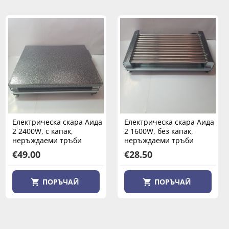
Електрическа скара
Електрическа скара Аида
Електрическа скара Аида
Muhler MG-3831S на
2 2400W, с капак,
2 1600W, без капак,
стойка, 2000W, подвижен
неръждаеми тръби
неръждаеми тръби
нагревател
€49.00
€28.50
€45.00
ПОРЪЧАЙ
ПОРЪЧАЙ
ПОРЪЧАЙ