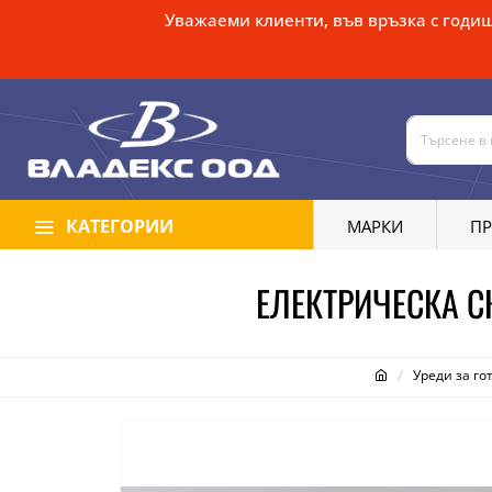
Уважаеми клиенти, във връзка с годиш
КАТЕГОРИИ
МАРКИ
П
ЕЛЕКТРИЧЕСКА С
Уреди за го