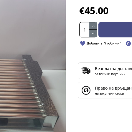
€45.00
Добави в "Любими"
Безплатна достав
за всички поръчки
Право на връщан
на закупени стоки