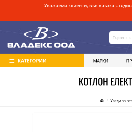
Уважаеми клиенти, във връзка с годиш
КАТЕГОРИИ
МАРКИ
П
КОТЛОН ЕЛЕКТ
Уреди за го