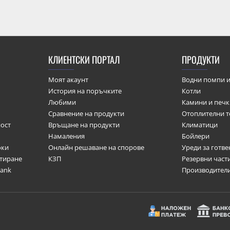
КЛИЕНТСКИ ПОРТАЛ
ПРОДУКТИ
Моят акаунт
Водни помпи и
История на поръчките
Котли
Любими
Камини и печ
Сравнение на продукти
Отоплителни т
ост
Връщане на продукти
Климатици
Намаления
Бойлери
оки
Онлайн решаване на спорове
Уреди за готве
итиране
КЗП
Резервни част
bank
Производител