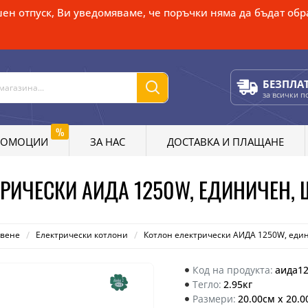
ен отпуск, Ви уведомяваме, че поръчки няма да бъдат обра
БЕЗПЛА
за всички 
%
РОМОЦИИ
ЗА НАС
ДОСТАВКА И ПЛАЩАНЕ
РИЧЕСКИ АИДА 1250W, ЕДИНИЧЕН, 
твене
Електрически котлони
Котлон електрически АИДА 1250W, еди
Код на продукта:
аида1
Тегло:
2.95кг
Размери:
20.00см x 20.0