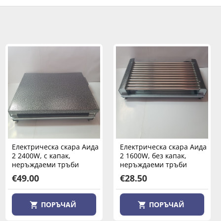
Котлон електрически
Електрическа скара Аида
Електрическа скара Аида
КРИС 1250W, единичен,
2 2400W, с капак,
2 1600W, без капак,
1250W
неръждаеми тръби
неръждаеми тръби
€37.00
€49.00
€28.50
ПОРЪЧАЙ
ПОРЪЧАЙ
ПОРЪЧАЙ