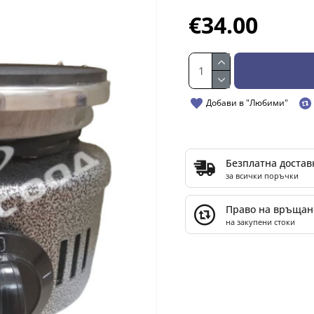
€34.00
Добави в "Любими"
Безплатна достав
за всички поръчки
Право на връщан
на закупени стоки