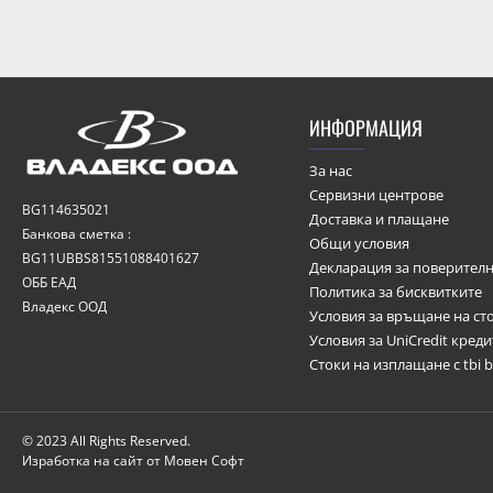
ИНФОРМАЦИЯ
За нас
Сервизни центрове
BG114635021
Доставка и плащане
Банкова сметка :
Общи условия
BG11UBBS81551088401627
Декларация за поверителн
ОББ ЕАД
Политика за бисквитките
Владекс ООД
Условия за връщане на ст
Условия за UniCredit кред
Стоки на изплащане с tbi 
© 2023 All Rights Reserved.
Изработка на сайт от Мовен Софт