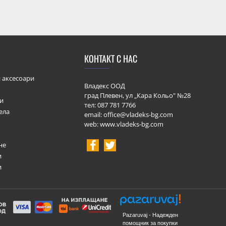
КОНТАКТ С НАС
 аксесоари
Владекс ООД
град Плевен, ул „Кара Кольо" №28
ки
тел:
087 781 7766
ела
email: office@vladeks-bg.com
web: www.vladeks-bg.com
не
и
и
Pazaruvaj - Надежден
помощник за покупки