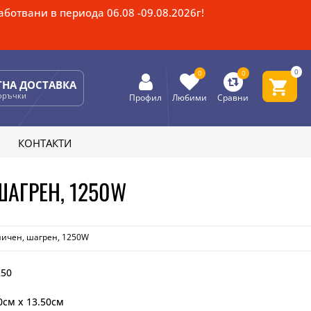
ботвани в периода 06.08 -09.08.2026г!
0
0
0
ТНА ДОСТАВКА
поръчки
Профил
Любими
Сравни
КОНТАКТИ
ШАГРЕН, 1250W
ничен, шагрен, 1250W
250
0см x 13.50см