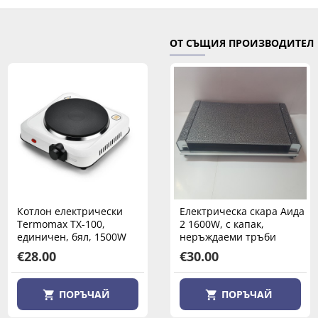
ОТ СЪЩИЯ ПРОИЗВОДИТЕЛ
Котлон електрически
Котлон електрически
Електрическа скара Аида
Termomax TX-100,
Termomax TX50,
2 1600W, с капак,
единичен, бял, 1500W
единичен, бял, 500W
неръждаеми тръби
€28.00
€19.90
€30.00
ПОРЪЧАЙ
ПОРЪЧАЙ
ПОРЪЧАЙ